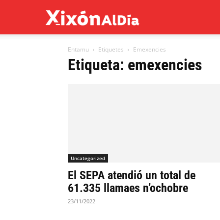
Xixón
Entamu
Etiquetes
Emexencies
al
Etiqueta: emexencies
día
Uncategorized
El SEPA atendió un total de
61.335 llamaes n’ochobre
23/11/2022