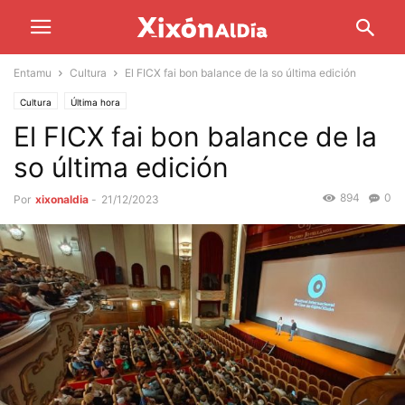
Entamu
Cultura
El FICX fai bon balance de la so última edición
Cultura
Última hora
El FICX fai bon balance de la
so última edición
894
0
Por
xixonaldia
-
21/12/2023