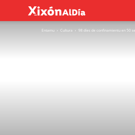
Xixón
Entamu
Cultura
98 díes de confinamientu en 50 
al
día