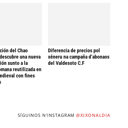
ción del Chao
Diferencia de precios pol
descubre una nueva
xéneru na campaña d’abonaos
ión xunto a la
del Valdesoto C.F
omana reutilizada en
dieval con fines
s
SÍGUINOS N'INSTAGRAM
@XIXONALDIA