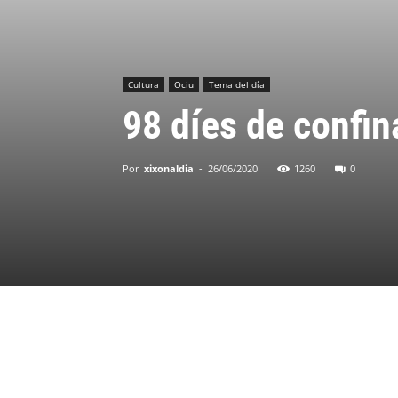
Cultura
Ociu
Tema del día
98 díes de confi
Por
xixonaldia
-
26/06/2020
1260
0