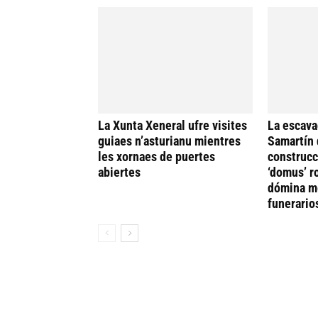
La Xunta Xeneral ufre visites
La escava
guiaes n’asturianu mientres
Samartín 
les xornaes de puertes
construcc
abiertes
‘domus’ r
dómina me
funerario