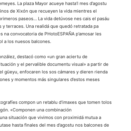
emeyes. La plaza Mayor acueye hasta’l mes d’agostu
inos de Xixón que recueyen la vida mientres el
 primeros paseos… La vida detúvose nes cais el pasáu
s y terraces. Una realidá que quedó retratada pa
es na convocatoria de PHotoESPAÑA p’amosar les
l a los nuesos balcones.
González, destacó como «un gran aciertu de
tuación y el pervalible documentu visual» a partir de
n el güeyu, enfocaren los sos cámares y dieren rienda
uaciones y momentos más singulares d’estos meses
otografíes compon un retablu d’imaxes que tomen tolos
odegón. «Componen una combinación
na situación que vivimos con proximidá mutua a
utase hasta finales del mes d’agostu nos balcones de