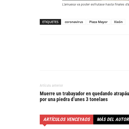
L’amuesa va poder esfrutase hasta finales d’
ETIQUETES
coronavirus
Plaza Mayor
Xixón
Artículu anterior
Muerre un trabayador en quedando atrapá
por una piedra d’unes 3 tonelaes
ARTÍCULOS VENCEYAOS
MÁS DEL AUTOR