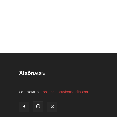
Contáctanos:
redaccion@xixonaldia.com