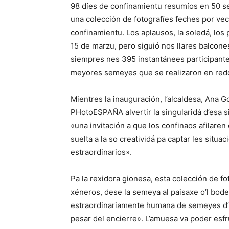
98 díes de confinamientu resumíos en 50 s
una colección de fotografíes feches por vec
confinamientu. Los aplausos, la soledá, los
15 de marzu, pero siguió nos llares balcone
siempres nes 395 instantánees participant
meyores semeyes que se realizaron en redo
Mientres la inauguración, l’alcaldesa, Ana 
PHotoESPAÑA alvertir la singularidá d’esa si
«una invitación a que los confinaos afilare
suelta a la so creatividá pa captar les sit
estraordinarios».
Pa la rexidora gionesa, esta colección de f
xéneros, dese la semeya al paisaxe o’l b
estraordinariamente humana de semeyes d’u
pesar del encierre». L’amuesa va poder esfr