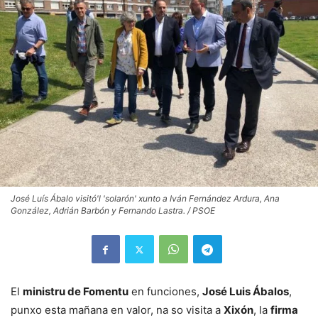
José Luís Ábalo visitó'l 'solarón' xunto a Iván Fernández Ardura, Ana
González, Adrián Barbón y Fernando Lastra. / PSOE
El
ministru de Fomentu
en funciones,
José Luis Ábalos
,
punxo esta mañana en valor, na so visita a
Xixón
, la
firma