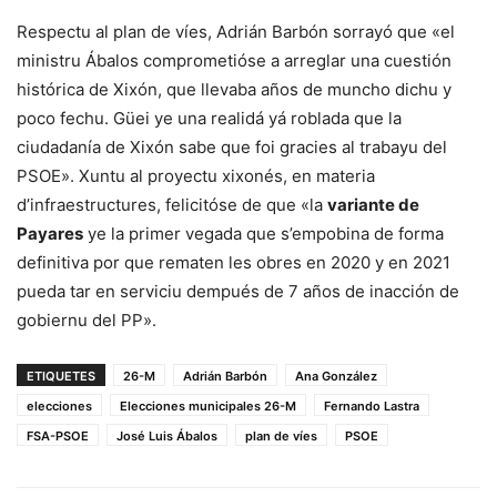
Respectu al plan de víes, Adrián Barbón sorrayó que «el
ministru Ábalos comprometióse a arreglar una cuestión
histórica de Xixón, que llevaba años de muncho dichu y
poco fechu. Güei ye una realidá yá roblada que la
ciudadanía de Xixón sabe que foi gracies al trabayu del
PSOE». Xuntu al proyectu xixonés, en materia
d’infraestructures, felicitóse de que «la
variante de
Payares
ye la primer vegada que s’empobina de forma
definitiva por que rematen les obres en 2020 y en 2021
pueda tar en serviciu dempués de 7 años de inacción de
gobiernu del PP».
ETIQUETES
26-M
Adrián Barbón
Ana González
elecciones
Elecciones municipales 26-M
Fernando Lastra
FSA-PSOE
José Luis Ábalos
plan de víes
PSOE