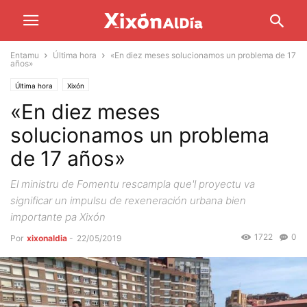
Entamu
Última hora
«En diez meses solucionamos un problema de 17
años»
Última hora
Xixón
«En diez meses
solucionamos un problema
de 17 años»
El ministru de Fomentu rescampla que'l proyectu va
significar un impulsu de rexeneración urbana bien
importante pa Xixón
1722
0
Por
xixonaldia
-
22/05/2019