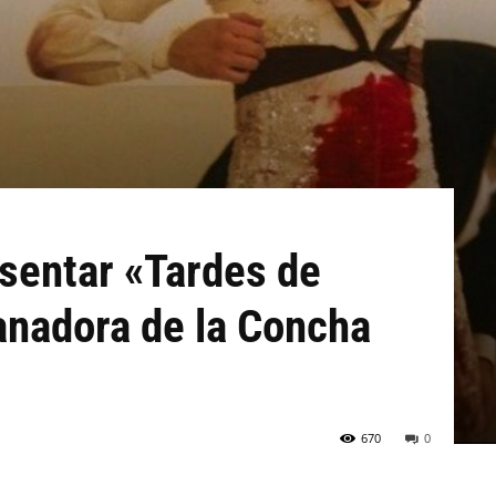
esentar «Tardes de
anadora de la Concha
670
0