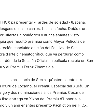
al FICX pa presentar «Tardes de soledad» (España,
iesgaes de la so carrera hasta la fecha. Dotáu d’una
tor ufierta un poliédricu y nunca enantes visto
quia que resultó premiáu como Meyor Película de
 recién concluída edición del Festival de San
obra d’arte cinematográficu que va perdurar como
rdón de la Sección Oficial, la película recibió en San
u y el Premiu Feroz Zinemaldia.
s cola presencia de Serra, qu’ostenta, ente otres
u d’Oru de Locarno, el Premiu Especial del Xuráu Un
Vigo y dos nominaciones a los Premios César de
3 fixo entrega en Xixón del Premiu d’Honor a la
rd y un añu enantes presentó Pacifiction nel FICX,