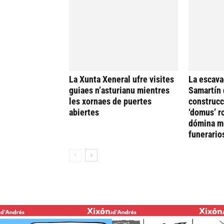
La Xunta Xeneral ufre visites
La escava
guiaes n’asturianu mientres
Samartín 
les xornaes de puertes
construcc
abiertes
‘domus’ r
dómina me
funerario