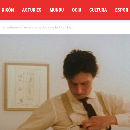
XIXÓN
ASTURIES
MUNDU
OCIU
CULTURA
ESPOR
 de soledad», recién ganadora de la Concha...