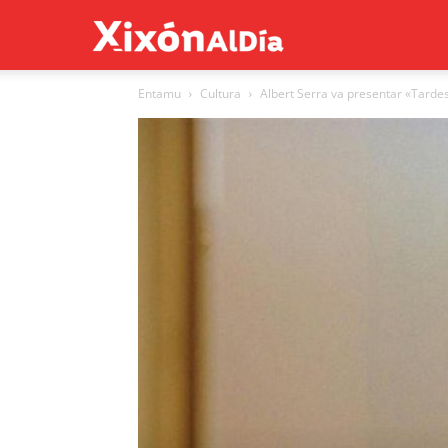
Xixón
Entamu
Cultura
Albert Serra va presentar «Tardes
al
día