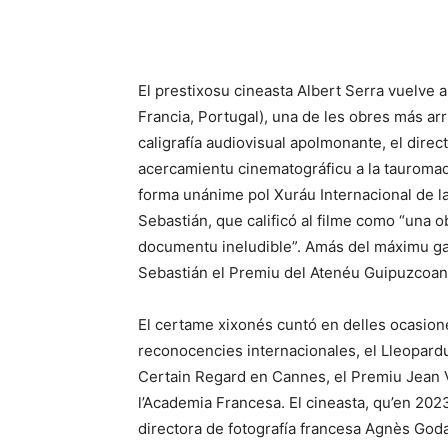
El prestixosu cineasta Albert Serra vuelve 
Francia, Portugal), una de les obres más arr
caligrafía audiovisual apolmonante, el direc
acercamientu cinematográficu a la tauroma
forma unánime pol Xuráu Internacional de la
Sebastián, que calificó al filme como “una 
documentu ineludible”. Amás del máximu gala
Sebastián el Premiu del Atenéu Guipuzcoan
El certame xixonés cuntó en delles ocasione
reconocencies internacionales, el Lleopard
Certain Regard en Cannes, el Premiu Jean 
l’Academia Francesa. El cineasta, qu’en 202
directora de fotografía francesa Agnès Goda