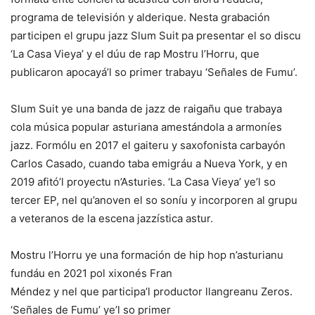
programa de televisión y alderique. Nesta grabación
participen el grupu jazz Slum Suit pa presentar el so discu
‘La Casa Vieya’ y el dúu de rap Mostru l’Horru, que
publicaron apocayá’l so primer trabayu ‘Señales de Fumu’.
Slum Suit ye una banda de jazz de raigañu que trabaya
cola música popular asturiana amestándola a armoníes
jazz. Formólu en 2017 el gaiteru y saxofonista carbayón
Carlos Casado, cuando taba emigráu a Nueva York, y en
2019 afitó’l proyectu n’Asturies. ‘La Casa Vieya’ ye’l so
tercer EP, nel qu’anoven el so soníu y incorporen al grupu
a veteranos de la escena jazzística astur.
Mostru l’Horru ye una formación de hip hop n’asturianu
fundáu en 2021 pol xixonés Fran
Méndez y nel que participa’l productor llangreanu Zeros.
‘Señales de Fumu’ ye’l so primer