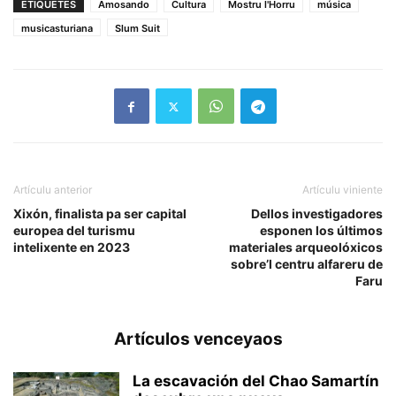
ETIQUETES
Amosando
Cultura
Mostru l'Horru
música
musicasturiana
Slum Suit
Artículu anterior
Artículu viniente
Xixón, finalista pa ser capital
Dellos investigadores
europea del turismu
esponen los últimos
intelixente en 2023
materiales arqueolóxicos
sobre’l centru alfareru de
Faru
Artículos venceyaos
La escavación del Chao Samartín