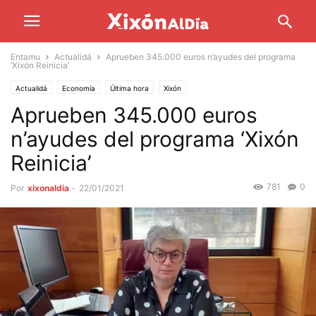
Entamu
Actualidá
Aprueben 345.000 euros n’ayudes del programa
‘Xixón Reinicia’
Actualidá
Economía
Última hora
Xixón
Aprueben 345.000 euros
n’ayudes del programa ‘Xixón
Reinicia’
781
0
Por
xixonaldia
-
22/01/2021