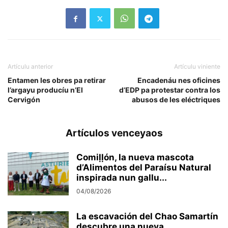
Artículu anterior
Artículu viniente
Entamen les obres pa retirar
Encadenáu nes oficines
l’argayu producíu n’El
d’EDP pa protestar contra los
Cervigón
abusos de les eléctriques
Artículos venceyaos
Comiḷḷón, la nueva mascota
d’Alimentos del Paraísu Natural
inspirada nun gallu...
04/08/2026
La escavación del Chao Samartín
descubre una nueva