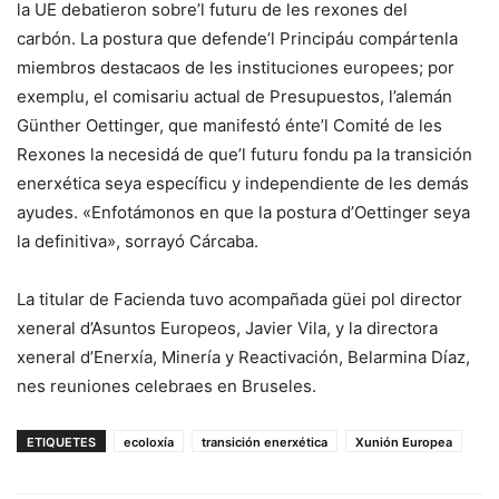
la UE debatieron sobre’l futuru de les rexones del
carbón. La postura que defende’l Principáu compártenla
miembros destacaos de les instituciones europees; por
exemplu, el comisariu actual de Presupuestos, l’alemán
Günther Oettinger, que manifestó énte’l Comité de les
Rexones la necesidá de que’l futuru fondu pa la transición
enerxética seya específicu y independiente de les demás
ayudes. «Enfotámonos en que la postura d’Oettinger seya
la definitiva», sorrayó Cárcaba.
La titular de Facienda tuvo acompañada güei pol director
xeneral d’Asuntos Europeos, Javier Vila, y la directora
xeneral d’Enerxía, Minería y Reactivación, Belarmina Díaz,
nes reuniones celebraes en Bruseles.
ETIQUETES
ecoloxía
transición enerxética
Xunión Europea