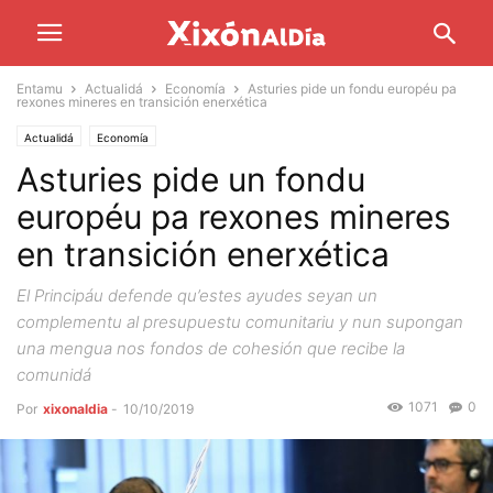
Entamu
Actualidá
Economía
Asturies pide un fondu européu pa
rexones mineres en transición enerxética
Actualidá
Economía
Asturies pide un fondu
européu pa rexones mineres
en transición enerxética
El Principáu defende qu’estes ayudes seyan un
complementu al presupuestu comunitariu y nun supongan
una mengua nos fondos de cohesión que recibe la
comunidá
1071
0
Por
xixonaldia
-
10/10/2019