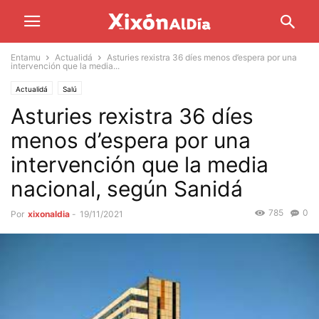
Entamu
Actualidá
Asturies rexistra 36 díes menos d’espera por una
intervención que la media...
Actualidá
Salú
Asturies rexistra 36 díes
menos d’espera por una
intervención que la media
nacional, según Sanidá
785
0
Por
xixonaldia
-
19/11/2021