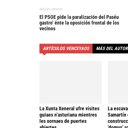
Artículu anterior
El PSOE pide la paralización del Paséu
gastro’ énte la oposición frontal de los
vecinos
ARTÍCULOS VENCEYAOS
MÁS DEL AUTOR
La Xunta Xeneral ufre visites
La escava
guiaes n’asturianu mientres
Samartín 
les xornaes de puertes
construcc
abiertes
‘domus’ r