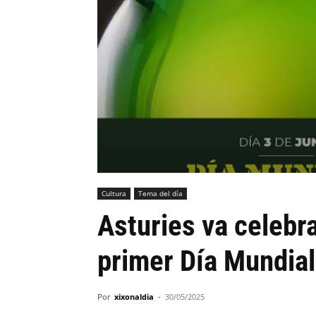
Cultura
Tema del día
Asturies va celebr
primer Día Mundial 
Por
xixonaldia
-
30/05/2025