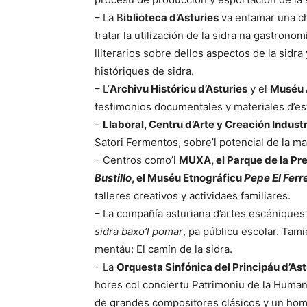
– La B
iblioteca d’Asturies
va entamar una ch
tratar la utilización de la sidra na gastrono
lliterarios sobre dellos aspectos de la sidr
históriques de sidra.
– L’
Archivu Históricu d’Asturies
y el
Muséu 
testimonios documentales y materiales d’est
–
Llaboral, Centru d’Arte y Creación Industr
Satori Fermentos, sobre’l potencial de la m
– Centros como’l
MUXA, el Parque de la Pre
Bustillo
, el Muséu Etnográficu
Pepe El Ferr
talleres creativos y actividaes familiares.
– La compañía asturiana d’artes escénique
sidra baxo’l pomar
, pa públicu escolar. Ta
mentáu: El camín de la sidra.
– La
Orquesta Sinfónica del Principáu d’As
hores col conciertu Patrimoniu de la Humani
de grandes compositores clásicos y un home