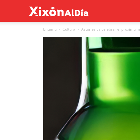
Xixón
Entamu
Cultura
Asturies va celebrar el próximu ma
al
día