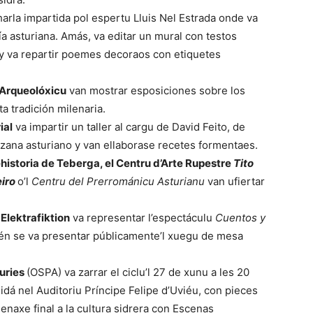
arla impartida pol espertu Lluis Nel Estrada onde va
mía asturiana. Amás, va editar un mural con testos
a y va repartir poemes decoraos con etiquetes
Arqueolóxicu
van mostrar esposiciones sobre los
a tradición milenaria.
ial
va impartir un taller al cargu de David Feito, de
azana asturiano y van ellaborase recetes formentaes.
historia de Teberga, el Centru d’Arte Rupestre
Tito
eiro
o’l
Centru del Prerrománicu Asturianu
van ufiertar
s
Elektrafiktion
va representar l’espectáculu
Cuentos y
mién se va presentar públicamente’l xuegu de mesa
turies
(OSPA) va zarrar el ciclu’l 27 de xunu a les 20
dá nel Auditoriu Príncipe Felipe d’Uviéu, con pieces
naxe final a la cultura sidrera con Escenas