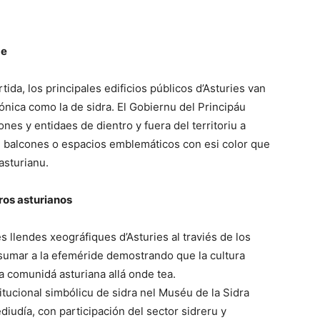
de
da, los principales edificios públicos d’Asturies van
cónica como la de sidra. El Gobiernu del Principáu
ones y entidaes de dientro y fuera del territoriu a
s, balcones o espacios emblemáticos con esi color que
asturianu.
ros asturianos
s llendes xeográfiques d’Asturies al traviés de los
 sumar a la efeméride demostrando que la cultura
la comunidá asturiana allá onde tea.
titucional simbólicu de sidra nel Muséu de la Sidra
iudía, con participación del sector sidreru y