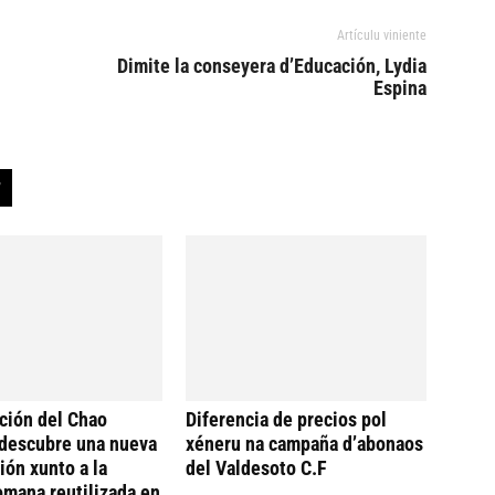
Artículu viniente
Dimite la conseyera d’Educación, Lydia
Espina
ción del Chao
Diferencia de precios pol
descubre una nueva
xéneru na campaña d’abonaos
ión xunto a la
del Valdesoto C.F
omana reutilizada en