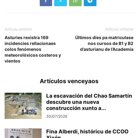
Artículu anterior
Artículu viniente
Asturies rexistra 169
Últimos díes pa matriculase
incidencies rellacionaes
nos cursos de B1 y B2
colos fenómenos
d’asturianu de l’Academia
meteorolóxicos costeros y
vientos
Artículos venceyaos
La escavación del Chao Samartín
descubre una nueva
construcción xunto a...
30/07/2026
Fina Alberdi, históricu de CCOO
Xixón