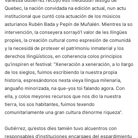
Vanessa Gutiérrez recoyó esti mediudía’l testigu de
Quebec, la nación convidada na edición actual, nun actu
institucional que cuntó cola actuación de los músicos
asturianos Rubén Bada y Pepín de Muñalén. Mientres la so
intervención, la conseyera sorrayó’l valor de les llingües
propies, la creación cultural como espresión de comunidá
y la necesidá de protexer el patrimoniu inmaterial y los
derechos llingüísticos, en coherencia colos principios
qu’inspiren el festival: “Xeneración a xeneración, a lo llargo
de los sieglos, fuimos escribiendo la nuestra propia
historia, espresándonos nesta vieya llingua milenaria,
anguaño minorizada, na que-yos toi falando agora. Con
ella, y colos meyores recursos que nos dio la nuestra
tierra, los sos habitantes, fuimos texendo
comunitariamente una gran cultura d’enorme riqueza”.
Gutiérrez, qu’estos díes tamién tuvo alcuentros con
responsables d’instituciones encargaes del espardimientu