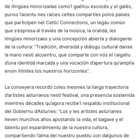
de llingües minorizadas como’l gaélicu escocés y el galés,
punxo l’acentu nes raíces celtes compartíes polos países
que participen nel Celtic Connections, un legáu común
que s’espresa al traviés de la música, la oralidá, les
llingües minorizaes y una concepción abierta y dialogante
de la cultura: “Tradición, diversidá y diálogu cultural danse
la mano nesti alcuentru, que comparte con nós el raigañu
d’una identidá marcada y una vocación d’apertura qu’amplía
ensin llímites los nuestros horizontes”.
La conseyera recordó coles mesmes la llarga trayectoria
d’artistes asturianos nesti festival, una presencia sostenida
mientres décades qu’agora recibe’l respaldu institucional
del Gobiernu d’Asturies: “Los y les artistes asturianes
lleven munchos años apostando la vida, el bagaxe y el
talentu pol espardimientu de la nuestra cultura,
compartiendo l’alma del nuestru pueblu con dalgunos de