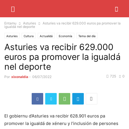
Entamu
Asturies
Asturies va recibir 629.000 euros pa promover la
igualdá nel deporte
Asturies
Cultura
Actualidá
Economía
Tema del día
Asturies va recibir 629.000
euros pa promover la igualdá
nel deporte
725
0
Por
xixonaldia
-
06/07/2022
El gobiernu d’Asturies va recibir 628.901 euros pa
promover la igualdá de xéneru y l’inclusión de persones