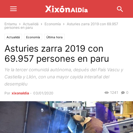
Entamu
Actualidá
Economía
Asturies zarra 2019 con 69.957
persones en paru
Actualidá
Economía
Última hora
Asturies zarra 2019 con
69.957 persones en paru
Ye la tercer comunidá autónoma, depués del País Vascu y
Castiella y Llión, con una mayor cayida interañal del
desempléu
1241
0
Por
xixonaldia
-
03/01/2020