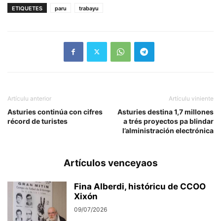
ETIQUETES
paru
trabayu
Artículu anterior
Artículu viniente
Asturies continúa con cifres
Asturies destina 1,7 millones
récord de turistes
a trés proyectos pa blindar
l’alministración electrónica
Artículos venceyaos
Fina Alberdi, históricu de CCOO
Xixón
09/07/2026