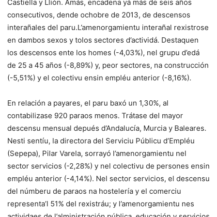
Castiella y Llión. Amás, encadena yá más de seis años
consecutivos, dende ochobre de 2013, de descensos
interañales del paru.L’amenorgamientu interañal rexistrose
en dambos sexos y tolos sectores d’actividá. Destaquen
los descensos ente los homes (-4,03%), nel grupu d’edá
de 25 a 45 años (-8,89%) y, peor sectores, na construcción
(-5,51%) y el colectivu ensin empléu anterior (-8,16%).
En relación a payares, el paru baxó un 1,30%, al
contabilizase 920 paraos menos. Trátase del mayor
descensu mensual depués d’Andalucía, Murcia y Baleares.
Nesti sentíu, la directora del Serviciu Públicu d’Empléu
(Sepepa), Pilar Varela, sorrayó l’amenorgamientu nel
sector servicios (-2,28%) y nel colectivu de persones ensin
empléu anterior (-4,14%). Nel sector servicios, el descensu
del númberu de paraos na hostelería y el comerciu
representa’l 51% del rexistráu; y l’amenorgamientu nes
actividaes de l’alministración pública, educación y servicios