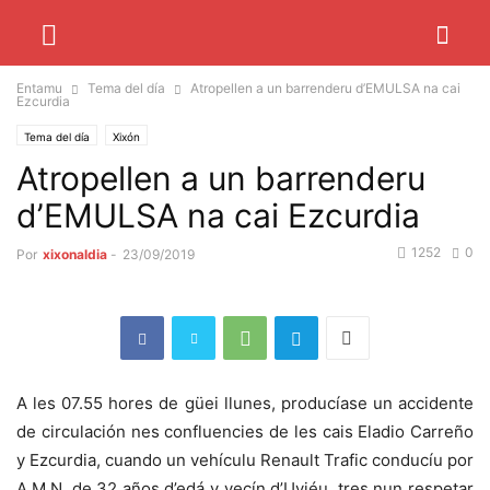
Entamu
Tema del día
Atropellen a un barrenderu d’EMULSA na cai
Ezcurdia
Tema del día
Xixón
Atropellen a un barrenderu
d’EMULSA na cai Ezcurdia
1252
0
Por
xixonaldia
-
23/09/2019
A les 07.55 hores de güei llunes, producíase un accidente
de circulación nes confluencies de les cais Eladio Carreño
y Ezcurdia, cuando un vehículu Renault Trafic conducíu por
A.M.N. de 32 años d’edá y vecín d’Uviéu, tres nun respetar