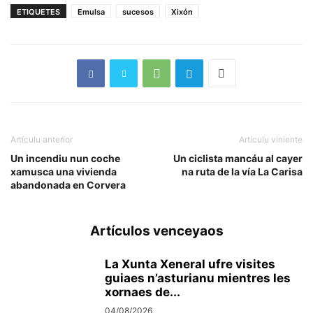
ETIQUETES
Emulsa
sucesos
Xixón
Artículu anterior
Artículu viniente
Un incendiu nun coche
Un ciclista mancáu al cayer
xamusca una vivienda
na ruta de la vía La Carisa
abandonada en Corvera
Artículos venceyaos
La Xunta Xeneral ufre visites
guiaes n’asturianu mientres les
xornaes de...
04/08/2026