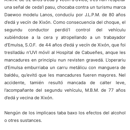
una señal de ceda’l pasu, chocaba contra un turismu marca
Daewoo modelu Lanos, conducíu por J.L.P.M. de 80 años
d’edá y vecín de Xixón. Como consecuencia del choque, el
segundu conductor perdió’l control del vehículu
xubiéndose a la cera y atropellando a un trabayador
d’Emulsa, S.O.F. de 44 años d’edá y vecín de Xixón, que foi
treslladáu n’UVI móvil al Hospital de Cabueñes, anque les
mancadures en principiu nun revisten gravedá. L’operariu
d’Emulsa emburriaba un carru metálicu con manguera de
baldéu, qu’evitó que les mancadures fueren mayores. Nel
accidente, tamién resultó mancada de calter leve,
l’acompañante del segundu vehículu, M.B.M. de 77 años
d’edá y vecina de Xixón.
Nengún de los implicaos taba baxo los efectos del alcohol
o otres sustances.