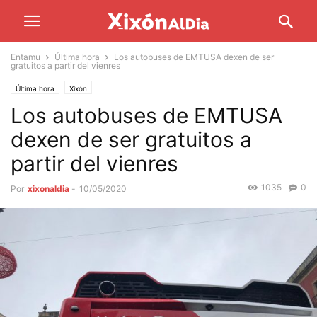
Entamu
Última hora
Los autobuses de EMTUSA dexen de ser
gratuitos a partir del vienres
Última hora
Xixón
Los autobuses de EMTUSA
dexen de ser gratuitos a
partir del vienres
1035
0
Por
xixonaldia
-
10/05/2020