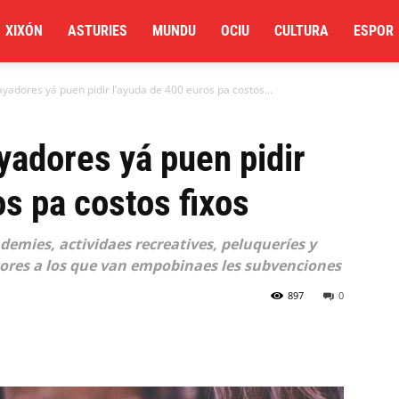
XIXÓN
ASTURIES
MUNDU
OCIU
CULTURA
ESPOR
adores yá puen pidir l’ayuda de 400 euros pa costos...
adores yá puen pidir
os pa costos fixos
demies, actividaes recreatives, peluqueríes y
ctores a los que van empobinaes les subvenciones
897
0