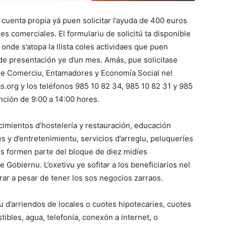
uenta propia yá puen solicitar l’ayuda de 400 euros
es comerciales. El formulariu de solicitú ta disponible
, onde s’atopa la llista coles actividaes que puen
u de presentación ye d’un mes. Amás, pue solicitase
 de Comerciu, Entamadores y Economía Social nel
org y los teléfonos 985 10 82 34, 985 10 82 31 y 985
ención de 9:00 a 14:00 hores.
cimientos d’hostelería y restauración, educación
es y d’entretenimientu, servicios d’arreglu, peluqueríes
s formen parte del bloque de diez midíes
obiernu. L’oxetivu ye sofitar a los beneficiarios nel
rar a pesar de tener los sos negocios zarraos.
u d’arriendos de locales o cuotes hipotecaries, cuotes
ibles, agua, telefonía, conexón a internet, o