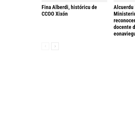
Fina Alberdi, históricu de
Alcuerdu 
CCOO Xixón
Ministeri
reconocer
docente d
eonavieg