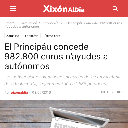
Entamu
Actualidá
Economía
El Principáu concede 982.800 euros
n’ayudes a autónomos
Actualidá
Economía
Última hora
El Principáu concede
982.800 euros n’ayudes a
autónomos
Les subvenciones, xestionaes al traviés de la convocatoria
de la tarifa mixta, llegaron esti añu a 1.638 personas
1117
0
Por
xixonaldia
-
08/07/2019