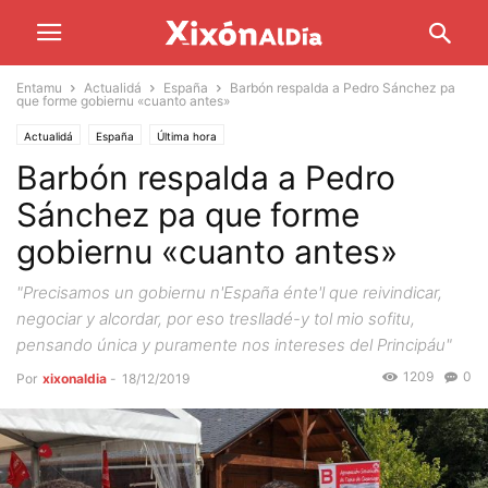
Entamu
Actualidá
España
Barbón respalda a Pedro Sánchez pa
que forme gobiernu «cuanto antes»
Actualidá
España
Última hora
Barbón respalda a Pedro
Sánchez pa que forme
gobiernu «cuanto antes»
"Precisamos un gobiernu n'España énte'l que reivindicar,
negociar y alcordar, por eso treslladé-y tol mio sofitu,
pensando única y puramente nos intereses del Principáu"
1209
0
Por
xixonaldia
-
18/12/2019