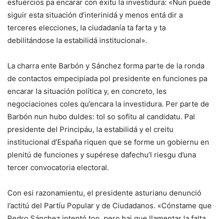
esfuercios pa encarar con éxitu la investidura: «Nun puede
siguir esta situación d’interinidá y menos entá dir a
terceres elecciones, la ciudadanía ta farta y ta
debilitándose la estabilidá institucional».
La charra ente Barbón y Sánchez forma parte de la ronda
de contactos empecipiada pol presidente en funciones pa
encarar la situación política y, en concreto, les
negociaciones coles qu’encara la investidura. Per parte de
Barbón nun hubo duldes: tol so sofitu al candidatu. Pal
presidente del Principáu, la estabilidá y el creitu
institucional d’España riquen que se forme un gobiernu en
plenitú de funciones y supérese dafechu’l riesgu d’una
tercer convocatoria electoral.
Con esi razonamientu, el presidente asturianu denunció
l’actitú del Partíu Popular y de Ciudadanos. «Cónstame que
Pedro Sánchez intentó too, pero hai que llamentar la falta