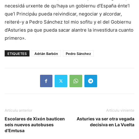
necesidá urxente de qu’haya un gobiernu d’España énte’l
que’l Principáu pueda reivindicar, negociar y alcordar,
reiteré-y a Pedro Sánchez tol mio sofitu y el del Gobiernu
d’Asturies pa que pueda sacar alantre la investidura cuanto
primero».
ETIQUETES
Adrián Barbón
Pedro Sánchez
Artículu anterior
Artículu viniente
Escolares de Xixón bauticen
Asturies va ser otra vegada
seis nuevos autobuses
decisiva en La Vuelta
d’Emtusa