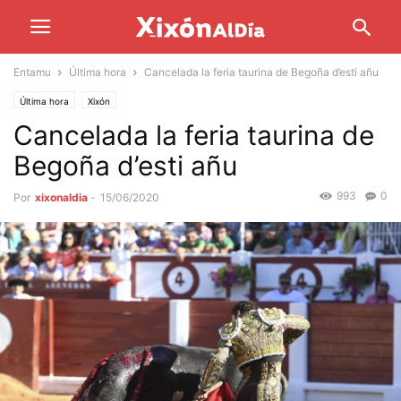
Entamu
Última hora
Cancelada la feria taurina de Begoña d’esti añu
Última hora
Xixón
Cancelada la feria taurina de
Begoña d’esti añu
993
0
Por
xixonaldia
-
15/06/2020