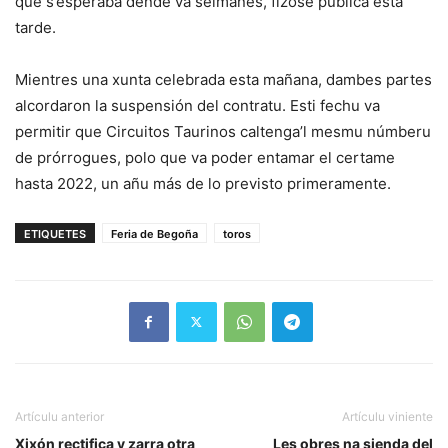
que s’esperaba dende va selmanes, fízose pública esta
tarde.
Mientres una xunta celebrada esta mañana, dambes partes
alcordaron la suspensión del contratu. Esti fechu va
permitir que Circuitos Taurinos caltenga’l mesmu númberu
de prórrogues, polo que va poder entamar el certame
hasta 2022, un añu más de lo previsto primeramente.
ETIQUETES
Feria de Begoña
toros
Artículu anterior
Artículu viniente
Xixón rectifica y zarra otra
Les obres na sienda del