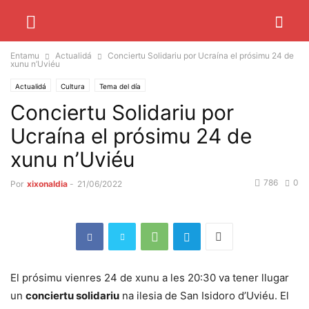
Entamu
Actualidá
Conciertu Solidariu por Ucraína el prósimu 24 de
xunu n’Uviéu
Actualidá
Cultura
Tema del día
Conciertu Solidariu por
Ucraína el prósimu 24 de
xunu n’Uviéu
786
0
Por
xixonaldia
-
21/06/2022
El prósimu vienres 24 de xunu a les 20:30 va tener llugar
un
conciertu solidariu
na ilesia de San Isidoro d’Uviéu. El