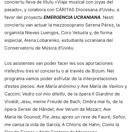
conciertu lleva de títulu «Viaje musical con joyas del
pasado», y colabora con CÁRITAS Diocesana d’Uviéu, a
favor del proyectu
EMERGENCIA UCRANIANA
. Nesti
conciertu van actuar la mezzosoprano Serena Pérez, la
organista Nieves Luengos, Coro Vetusta y, de forma
especial, Alena Lobarenko, estudiante ucraniana del
Conservatoriu de Música d’Uviéu.
Los asistentes van poder facer les sos aportaciones
n’efectivu tres el conciertu o al traviés de Bizum. Nel
programa vamos poder esfrutar de la interpretaciones
d’estes pieces:
Ave María
anónimo y
Ave María
de Vavilov y
Caccini;
Vedro col mio diletto
, de la ópera
Il Giardino
de
Vivaldi;
Jesu, meine Freude
de Bach;
Ombra mai fu,
de la
ópera
Sersei
de Händel;
Ave Verum
de Mozart;
Ave
Maria
de Gounod;
Pie Jesu apres un reve
de Fauré;
Señor,
me cansa la vida
de García; A Chloris de Hahn;
Como la