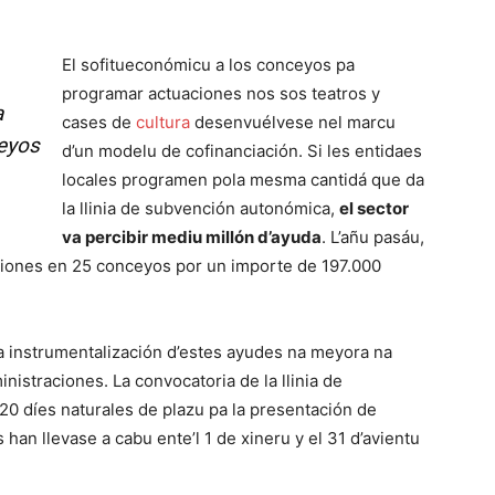
El sofitueconómicu a los conceyos pa
programar actuaciones nos sos teatros y
a
cases de
cultura
desenvuélvese nel marcu
eyos
d’un modelu de cofinanciación. Si les entidaes
locales programen pola mesma cantidá que da
la llinia de subvención autonómica,
el sector
va percibir mediu millón d’ayuda
. L’añu pasáu,
ciones en 25 conceyos por un importe de 197.000
 la instrumentalización d’estes ayudes na meyora na
ministraciones. La convocatoria de la llinia de
20 díes naturales de plazu pa la presentación de
han llevase a cabu ente’l 1 de xineru y el 31 d’avientu