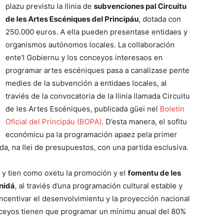
plazu previstu la llinia de
subvenciones pal Circuitu
de les Artes Escéniques del Principáu
, dotada con
250.000 euros. A ella pueden presentase entidaes y
organismos autónomos locales. La collaboración
ente’l Gobiernu y los conceyos interesaos en
programar artes escéniques pasa a canalizase pente
medies de la subvención a entidaes locales, al
traviés de la convocatoria de la llinia llamada Circuitu
de les Artes Escéniques, publicada güei nel
Boletín
Oficial del Principáu (BOPA)
. D’esta manera, el sofitu
económicu pa la programación apaez pela primer
da, na llei de presupuestos, con una partida esclusiva.
 y tien como oxetu la promoción y el
fomentu de les
nidá
, al traviés d’una programación cultural estable y
ncentivar el desenvolvimientu y la proyección nacional
nceyos tienen que programar un mínimu anual del 80%