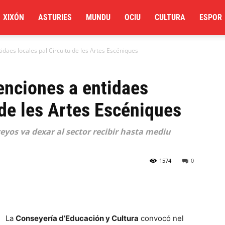
XIXÓN
ASTURIES
MUNDU
OCIU
CULTURA
ESPOR
daes locales pal Circuitu de les Artes Escéniques
enciones a entidaes
 de les Artes Escéniques
eyos va dexar al sector recibir hasta mediu
1574
0
La
Conseyería d’Educación y Cultura
convocó nel