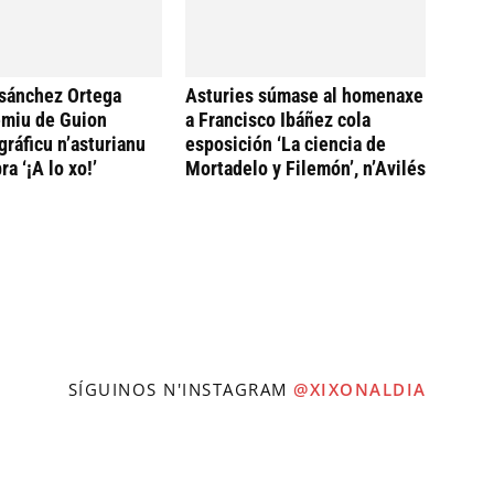
sánchez Ortega
Asturies súmase al homenaxe
emiu de Guion
a Francisco Ibáñez cola
ráficu n’asturianu
esposición ‘La ciencia de
ra ‘¡A lo xo!’
Mortadelo y Filemón’, n’Avilés
SÍGUINOS N'INSTAGRAM
@XIXONALDIA