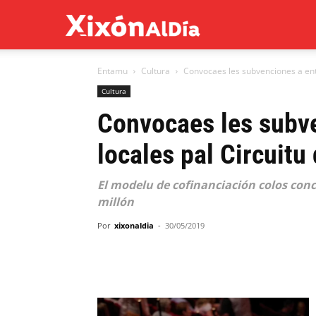
Xixón
Entamu
Cultura
Convocaes les subvenciones a enti
al
Cultura
Convocaes les subv
día
locales pal Circuitu
El modelu de cofinanciación colos conc
millón
Por
xixonaldia
-
30/05/2019