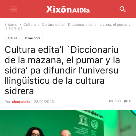
Entamu
Cultura
Cultura edita’l `Diccionariu de la mazana, el pumar y
la sidra’ pa...
Cultura
Última hora
Cultura edita’l `Diccionariu
de la mazana, el pumar y la
sidra’ pa difundir l’universu
llingüísticu de la cultura
sidrera
599
0
Por
xixonaldia
-
28/01/2026