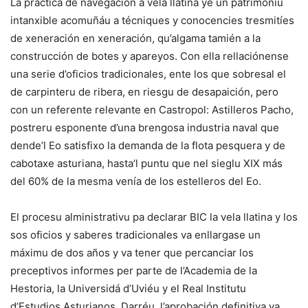
La práctica de navegación a vela llatina ye un patrimoniu
intanxible acomuñáu a técniques y conocencies tresmitíes
de xeneración en xeneración, qu’algama tamién a la
construcción de botes y apareyos. Con ella rellaciónense
una serie d’oficios tradicionales, ente los que sobresal el
de carpinteru de ribera, en riesgu de desapaición, pero
con un referente relevante en Castropol: Astilleros Pacho,
postreru esponente d’una brengosa industria naval que
dende’l Eo satisfixo la demanda de la flota pesquera y de
cabotaxe asturiana, hasta’l puntu que nel sieglu XIX más
del 60% de la mesma venía de los estelleros del Eo.
El procesu alministrativu pa declarar BIC la vela llatina y los
sos oficios y saberes tradicionales va enllargase un
máximu de dos años y va tener que percanciar los
preceptivos informes per parte de l’Academia de la
Hestoria, la Universidá d’Uviéu y el Real Institutu
d’Estudios Asturianos. Darréu, l’aprobación definitiva va