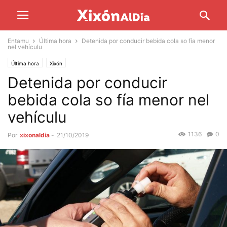
Entamu
Última hora
Detenida por conducir bebida cola so fía menor
nel vehículu
Última hora
Xixón
Detenida por conducir
bebida cola so fía menor nel
vehículu
1136
0
Por
xixonaldia
-
21/10/2019