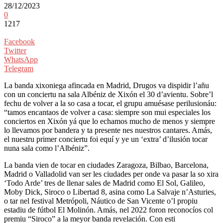
28/12/2023
0
1217
Facebook
Twitter
WhatsApp
Telegram
La banda xixoniega afincada en Madrid, Drugos va dispidir l’añu
con un conciertu na sala Albéniz de Xixón el 30 d’avientu. Sobre’l
fechu de volver a la so casa a tocar, el grupu amuésase perilusionáu:
“tamos encantaos de volver a casa: siempre son mui especiales los
conciertos en Xixón yá que lo echamos mucho de menos y siempre
lo llevamos por bandera y ta presente nes nuestros cantares. Amás,
el nuestru primer conciertu foi equí y ye un ‘extra’ d’ilusión tocar
nuna sala como l’Albéniz”.
La banda vien de tocar en ciudades Zaragoza, Bilbao, Barcelona,
Madrid o Valladolid van ser les ciudades per onde va pasar la so xira
‘Todo Arde’ tres de llenar sales de Madrid como El Sol, Galileo,
Moby Dick, Siroco o Libertad 8, asina como La Salvaje n’Asturies,
o tar nel festival Metrópoli, Náutico de San Vicente o’l propiu
estadiu de fútbol El Molinón. Amás, nel 2022 foron reconocíos col
premiu “Siroco” a la meyor banda revelación. Con esti