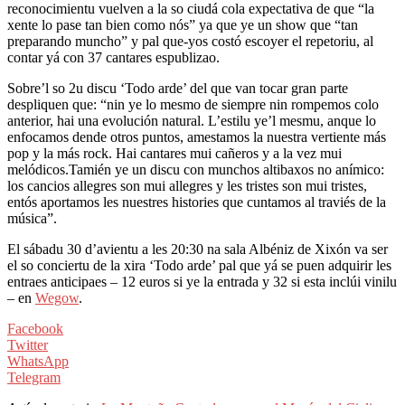
reconocimientu vuelven a la so ciudá cola expectativa de que “la
xente lo pase tan bien como nós” ya que ye un show que “tan
preparando muncho” y pal que-yos costó escoyer el repetoriu, al
contar yá con 37 cantares espublizao.
Sobre’l so 2u discu ‘Todo arde’ del que van tocar gran parte
despliquen que: “nin ye lo mesmo de siempre nin rompemos colo
anterior, hai una evolución natural. L’estilu ye’l mesmu, anque lo
enfocamos dende otros puntos, amestamos la nuestra vertiente más
pop y la más rock. Hai cantares mui cañeros y a la vez mui
melódicos.Tamién ye un discu con munchos altibaxos no anímico:
los cancios allegres son mui allegres y les tristes son mui tristes,
entós aportamos les nuestres histories que cuntamos al traviés de la
música”.
El sábadu 30 d’avientu a les 20:30 na sala Albéniz de Xixón va ser
el so conciertu de la xira ‘Todo arde’ pal que yá se puen adquirir les
entraes anticipaes – 12 euros si ye la entrada y 32 si esta inclúi vinilu
– en
Wegow
.
Facebook
Twitter
WhatsApp
Telegram