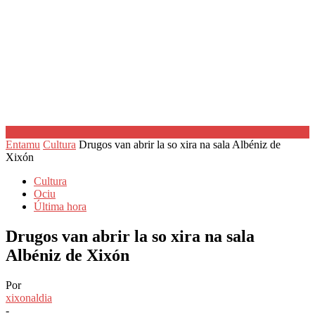
Entamu
Cultura
Drugos van abrir la so xira na sala Albéniz de
Xixón
Cultura
Ociu
Última hora
Drugos van abrir la so xira na sala
Albéniz de Xixón
Por
xixonaldia
-