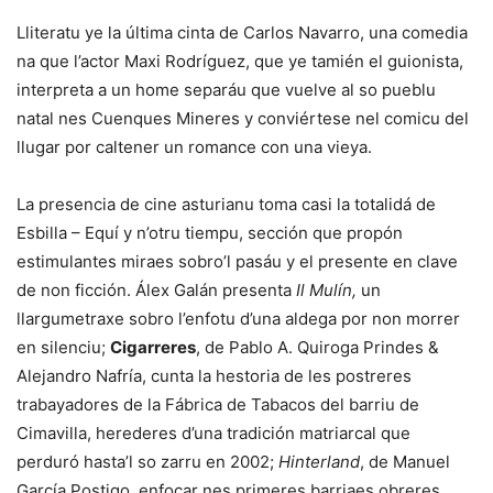
Lliteratu ye la última cinta de Carlos Navarro, una comedia
na que l’actor Maxi Rodríguez, que ye tamién el guionista,
interpreta a un home separáu que vuelve al so pueblu
natal nes Cuenques Mineres y conviértese nel comicu del
llugar por caltener un romance con una vieya.
La presencia de cine asturianu toma casi la totalidá de
Esbilla – Equí y n’otru tiempu, sección que propón
estimulantes miraes sobro’l pasáu y el presente en clave
de non ficción. Álex Galán presenta
Il Mulín,
un
llargumetraxe sobro l’enfotu d’una aldega por non morrer
en silenciu;
Cigarreres
, de Pablo A. Quiroga Prindes &
Alejandro Nafría, cunta la hestoria de les postreres
trabayadores de la Fábrica de Tabacos del barriu de
Cimavilla, herederes d’una tradición matriarcal que
perduró hasta’l so zarru en 2002;
Hinterland
, de Manuel
García Postigo, enfocar nes primeres barriaes obreres