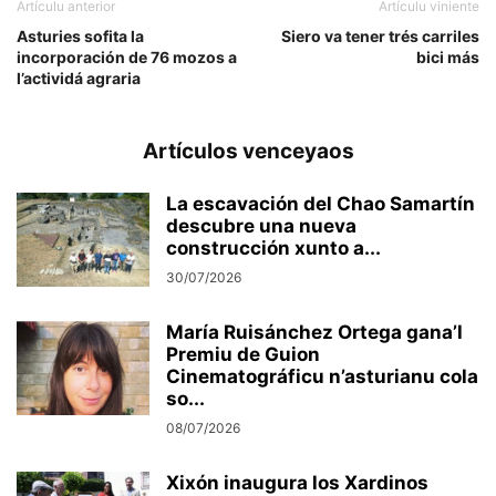
Artículu anterior
Artículu viniente
Asturies sofita la
Siero va tener trés carriles
incorporación de 76 mozos a
bici más
l’actividá agraria
Artículos venceyaos
La escavación del Chao Samartín
descubre una nueva
construcción xunto a...
30/07/2026
María Ruisánchez Ortega gana’l
Premiu de Guion
Cinematográficu n’asturianu cola
so...
08/07/2026
Xixón inaugura los Xardinos