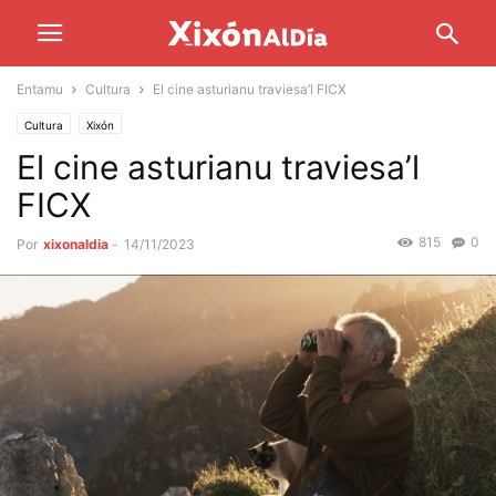
Entamu
Cultura
El cine asturianu traviesa’l FICX
Cultura
Xixón
El cine asturianu traviesa’l
FICX
815
0
Por
xixonaldia
-
14/11/2023