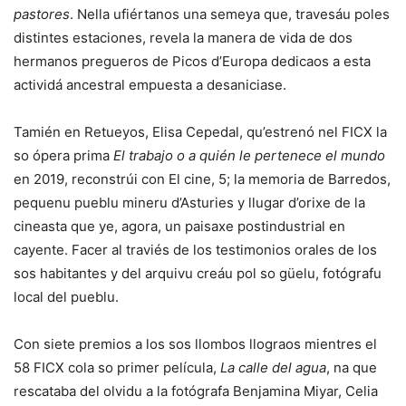
pastores
. Nella ufiértanos una semeya que, travesáu poles
distintes estaciones, revela la manera de vida de dos
hermanos pregueros de Picos d’Europa dedicaos a esta
actividá ancestral empuesta a desaniciase.
Tamién en Retueyos, Elisa Cepedal, qu’estrenó nel FICX la
so ópera prima
El trabajo o a quién le pertenece el mundo
en 2019, reconstrúi con El cine, 5; la memoria de Barredos,
pequenu pueblu mineru d’Asturies y llugar d’orixe de la
cineasta que ye, agora, un paisaxe postindustrial en
cayente. Facer al traviés de los testimonios orales de los
sos habitantes y del arquivu creáu pol so güelu, fotógrafu
local del pueblu.
Con siete premios a los sos llombos llograos mientres el
58 FICX cola so primer película,
La calle del agua
, na que
rescataba del olvidu a la fotógrafa Benjamina Miyar, Celia