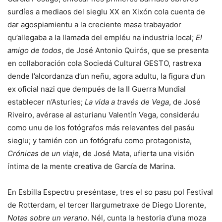
surdíes a mediaos del sieglu XX en Xixón cola cuenta de
dar agospiamientu a la creciente masa trabayador
qu’allegaba a la llamada del empléu na industria local;
El
amigo de todos
, de José Antonio Quirós, que se presenta
en collaboración cola Sociedá Cultural GESTO, rastrexa
dende l’alcordanza d’un neñu, agora adultu, la figura d’un
ex oficial nazi que dempués de la II Guerra Mundial
establecer n’Asturies;
La vida a través de Vega
, de José
Riveiro, avérase al asturianu Valentín Vega, consideráu
como unu de los fotógrafos más relevantes del pasáu
sieglu; y tamién con un fotógrafu como protagonista,
Crónicas de un viaje
, de José Mata, ufierta una visión
íntima de la mente creativa de García de Marina.
En Esbilla Espectru preséntase, tres el so pasu pol Festival
de Rotterdam, el tercer llargumetraxe de Diego Llorente,
Notas sobre un verano
. Nél, cunta la hestoria d’una moza