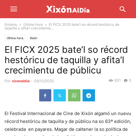
Entamu
Última hora
El FICX 2025 bate’l so récord hestóricu de
taquilla y afita’l crecimientu...
Última hora
Xixón
El FICX 2025 bate’l so récord
hestóricu de taquilla y afita’l
crecimientu de públicu
631
0
Por
xixonaldia
-
09/12/2025
El Festival Internacional de Cine de Xixón algamó un nuevu
récord hestóricu de taquilla y de públicu na so 63ª edición,
celebrada en payares. Magar de caltener la so política de