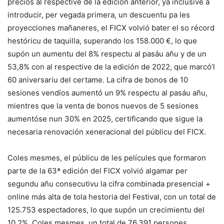
precios al respective de la edición anterior, ya inclusive a
introducir, per vegada primera, un descuentu pa les
proyecciones mañaneres, el FICX volvió bater el so récord
hestóricu de taquilla, superando los 158.000 €, lo que
supón un aumentu del 8% respectu al pasáu añu y de un
53,8% con al respective de la edición de 2022, que marcó’l
60 aniversariu del certame. La cifra de bonos de 10
sesiones vendíos aumentó un 9% respectu al pasáu añu,
mientres que la venta de bonos nuevos de 5 sesiones
aumentóse nun 30% en 2025, certificando que sigue la
necesaria renovación xeneracional del públicu del FICX.
Coles mesmes, el públicu de les películes que formaron
parte de la 63ª edición del FICX volvió algamar per
segundu añu consecutivu la cifra combinada presencial +
online más alta de tola hestoria del Festival, con un total de
125.753 espectadores, lo que supón un crecimientu del
10,2%. Coles mesmes, un total de 76.391 persones