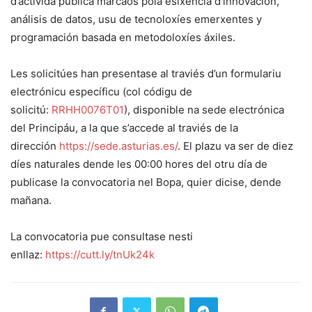
d’actividá pública marcaos pola esixencia d’innovación,
análisis de datos, usu de tecnoloxíes emerxentes y
programación basada en metodoloxíes áxiles.
Les solicitúes han presentase al traviés d’un formulariu
electrónicu específicu (col códigu de
solicitú:
RRHH0076T01
), disponible na sede electrónica
del Principáu, a la que s’accede al traviés de la
dirección
https://sede.asturias.es/
. El plazu va ser de diez
díes naturales dende les 00:00 hores del otru día de
publicase la convocatoria nel Bopa, quier dicise, dende
mañana.
La convocatoria pue consultase nesti
enllaz:
https://cutt.ly/tnUk24k