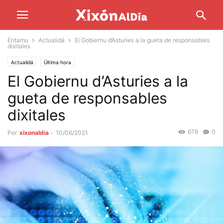
Entamu
Actualidá
El Gobiernu d’Asturies a la gueta de responsables
dixitales
Actualidá
Última hora
El Gobiernu d’Asturies a la
gueta de responsables
dixitales
678
0
Por
xixonaldia
-
10/06/2021