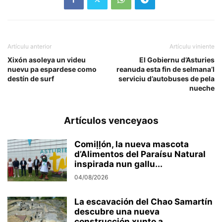
Artículu anterior
Artículu viniente
Xixón asoleya un videu
El Gobiernu d’Asturies
nuevu pa espardese como
reanuda esta fin de selmana’l
destín de surf
serviciu d’autobuses de pela
nueche
Artículos venceyaos
Comiḷḷón, la nueva mascota
d’Alimentos del Paraísu Natural
inspirada nun gallu...
04/08/2026
La escavación del Chao Samartín
descubre una nueva
construcción xunto a...