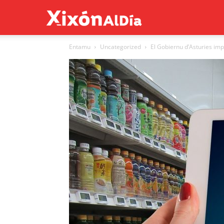
Xixón
Entamu
Uncategorized
El Gobiernu d’Asturies impu
al
día