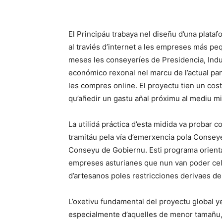
El Principáu trabaya nel diseñu d’una platafo
al traviés d’internet a les empreses más pe
meses les conseyeríes de Presidencia, Indus
económico rexonal nel marcu de l’actual p
les compres online. El proyectu tien un cos
qu’añedir un gastu añal próximu al mediu mi
La utilidá práctica d’esta midida va probar 
tramitáu pela vía d’emerxencia pola Conseye
Conseyu de Gobiernu. Esti programa orientas
empreses asturianes que nun van poder celeb
d’artesanos poles restricciones derivaes de l
L’oxetivu fundamental del proyectu global ye
especialmente d’aquelles de menor tamañu, 