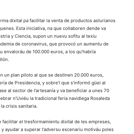
rma dixital pa facilitar la venta de productos asturianos
quenes. Esta iniciativa, na que collaboren dende va
tria y Ciencia, supon un nuevu sofitu al texíu
andemia de coronavirus, que provocó un aumentu de
tu envaloráu de 100.000 euros, a los qu’habría
llón.
con un plan piloto al que se destinen 20.000 euros,
ría de Presidencia, y sobre’l que s’informó güei al
e al sector de l’artesanía y va beneficiar a unes 70
rar n’Uviéu la tradicional feria navidiega Rosaleda
a crisis sanitaria.
 facilitar el tresformamientu dixital de les empreses,
y ayudar a superar l’adversu escenariu motiváu poles