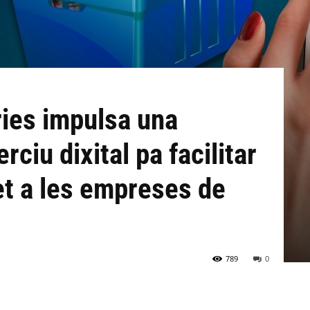
ries impulsa una
ciu dixital pa facilitar
et a les empreses de
789
0