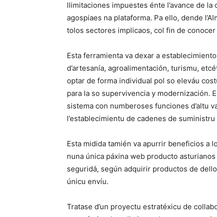
llimitaciones impuestes énte l’avance de la 
agospiaes na plataforma. Pa ello, dende l’A
tolos sectores implicaos, col fin de conoce
Esta ferramienta va dexar a establecimien
d’artesanía, agroalimentación, turismu, etcé
optar de forma individual pol so eleváu co
para la so supervivencia y modernización. El
sistema con numberoses funciones d’altu va
l’establecimientu de cadenes de suministru y
Esta midida tamién va apurrir beneficios a l
nuna única páxina web producto asturianos 
seguridá, según adquirir productos de dell
únicu envíu.
Tratase d’un proyectu estratéxicu de collab