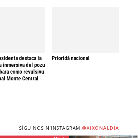
esidenta destaca la
Prioridá nacional
a inmersiva del pozu
bara como revulsivu
 pal Monte Central
SÍGUINOS N'INSTAGRAM
@XIXONALDIA