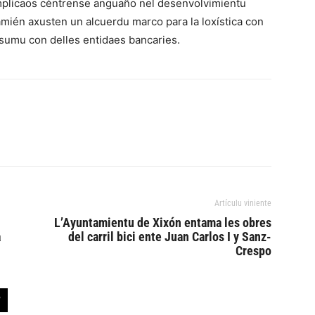
mplicaos céntrense anguaño nel desenvolvimientu
amién axusten un alcuerdu marco para la loxística con
sumu con delles entidaes bancaries.
Artículu viniente
L’Ayuntamientu de Xixón entama les obres
a
del carril bici ente Juan Carlos I y Sanz-
Crespo