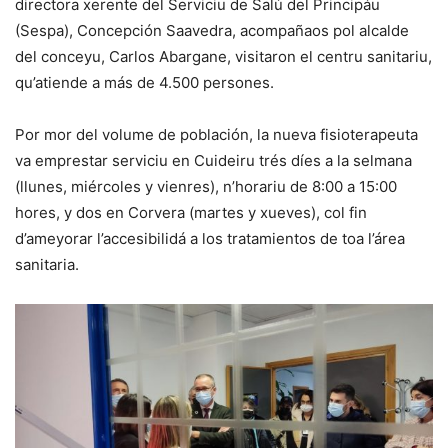
directora xerente del Serviciu de Salú del Principáu
(Sespa), Concepción Saavedra, acompañaos pol alcalde
del conceyu, Carlos Abargane, visitaron el centru sanitariu,
qu’atiende a más de 4.500 persones.
Por mor del volume de población, la nueva fisioterapeuta
va emprestar serviciu en Cuideiru trés díes a la selmana
(llunes, miércoles y vienres), n’horariu de 8:00 a 15:00
hores, y dos en Corvera (martes y xueves), col fin
d’ameyorar l’accesibilidá a los tratamientos de toa l’área
sanitaria.