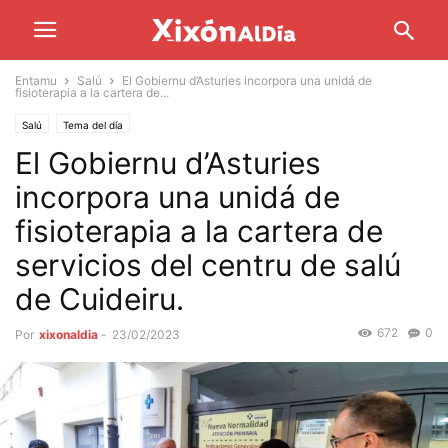
Entamu
Salú
El Gobiernu d’Asturies incorpora una unidá de
fisioterapia a la cartera de...
Salú
Tema del día
El Gobiernu d’Asturies
incorpora una unidá de
fisioterapia a la cartera de
servicios del centru de salú
de Cuideiru.
672
0
Por
xixonaldia
-
23/02/2023