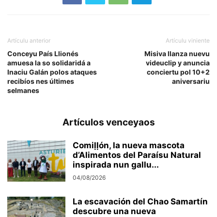
Artículu anterior
Artículu viniente
Conceyu País Llionés
Misiva llanza nuevu
amuesa la so solidaridá a
videuclip y anuncia
Inaciu Galán polos ataques
conciertu pol 10+2
recibíos nes últimes
aniversariu
selmanes
Artículos venceyaos
Comiḷḷón, la nueva mascota
d’Alimentos del Paraísu Natural
inspirada nun gallu...
04/08/2026
La escavación del Chao Samartín
descubre una nueva