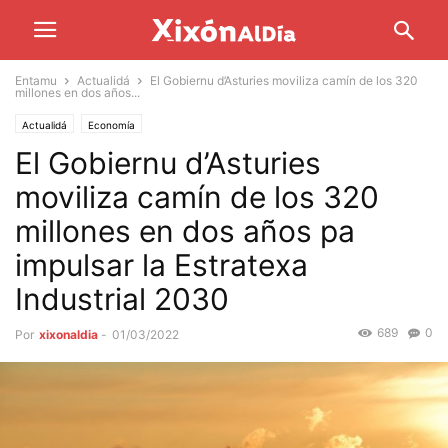
Entamu
Actualidá
El Gobiernu d’Asturies moviliza camín de los 320
millones en dos años...
Actualidá
Economía
El Gobiernu d’Asturies
moviliza camín de los 320
millones en dos años pa
impulsar la Estratexa
Industrial 2030
689
0
Por
xixonaldia
-
01/03/2022