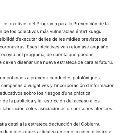
r los oxetivos del Programa para la Prevención de la
n de los colectivos más vulnerables énte’l xuegu.
ibilidá d’executar delles de les midíes previstes pa
oronavirus. Eses iniciatives van retomase anguaño,
ón recoyíu nel programa, de cuenta que puedan
 dexen diseñar una nueva estratexa de cara al futuru.
 empobinaes a prevenir conductes patolóxiques
n campañes divulgatives y l’incorporación d’información
 educativos sobro los riesgos d’una práctica
 de la publicidá y la restricción del accesu a los
collaboración coles asociaciones de persones afectaes.
tía detalla la estratexa d’actuación del Gobiernu
a de midíes que s’articulen en redol a cinco pilastres: