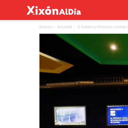
Xixón
Entamu
Actualidá
El Gobiernu d’Asturies revalida 
al
día