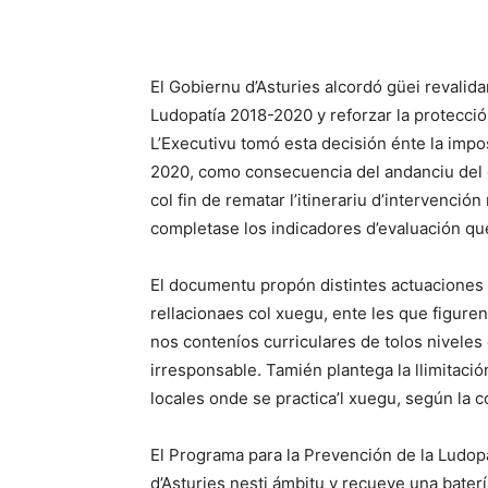
El Gobiernu d’Asturies alcordó güei revalida
Ludopatía 2018-2020 y reforzar la protecció
L’Executivu tomó esta decisión énte la impos
2020, como consecuencia del andanciu del c
col fin de rematar l’itinerariu d’intervenci
completase los indicadores d’evaluación que
El documentu propón distintes actuaciones
rellacionaes col xuegu, ente les que figure
nos conteníos curriculares de tolos niveles
irresponsable. Tamién plantega la llimitación
locales onde se practica’l xuegu, según la 
El Programa para la Prevención de la Ludopa
d’Asturies nesti ámbitu y recueye una baterí