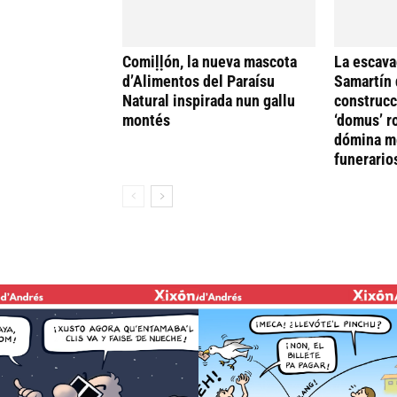
Comiḷḷón, la nueva mascota
La escava
d’Alimentos del Paraísu
Samartín 
Natural inspirada nun gallu
construcc
montés
‘domus’ r
dómina me
funerario