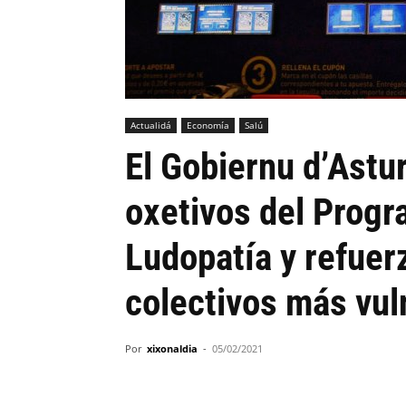
Actualidá
Economía
Salú
El Gobiernu d’Astur
oxetivos del Progr
Ludopatía y refuerz
colectivos más vul
Por
xixonaldia
-
05/02/2021