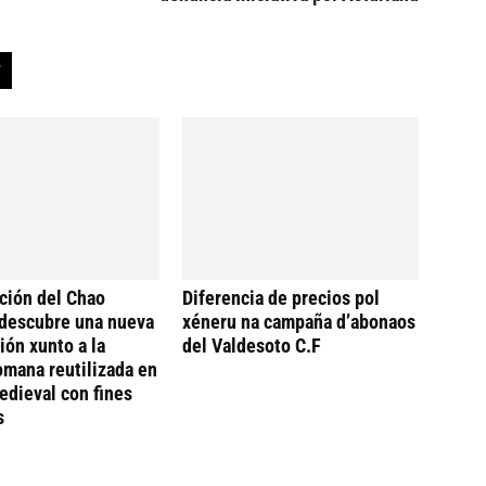
ción del Chao
Diferencia de precios pol
descubre una nueva
xéneru na campaña d’abonaos
ión xunto a la
del Valdesoto C.F
omana reutilizada en
dieval con fines
s