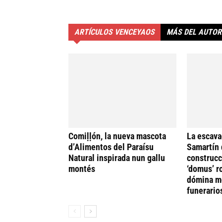
ARTÍCULOS VENCEYAOS
MÁS DEL AUTOR
Comiḷḷón, la nueva mascota
La escava
d’Alimentos del Paraísu
Samartín 
Natural inspirada nun gallu
construcc
montés
‘domus’ r
dómina me
funerario