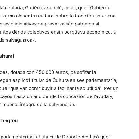
lamentaria, Gutiérrez señaló, amás, que’l Gobiernu
ra gran alcuentru cultural sobre la tradición asturiana,
res d’iniciatives de preservación patrimonial,
ntos dende colectivos ensin porgüeyu económicu, a
de salvaguarda».
ultural
des, dotada con 450.000 euros, pa sofitar la
gún esplicó’l titular de Cultura en see parlamentaria,
e “que van contribuyir a facilitar la so utilidá”. Per un
rabayos hasta un añu dende la concesión de l’ayuda y,
’importe íntegru de la subvención.
Llangréu
parlamentarios, el titular de Deporte destacó que’l