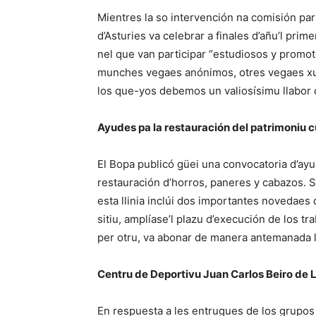
Mientres la so intervención na comisión par
d’Asturies va celebrar a finales d’añu’l prime
nel que van participar “estudiosos y promoto
munches vegaes anónimos, otres vegaes xu
los que-yos debemos un valiosísimu llabor 
Ayudes pa la restauración del patrimoniu c
El Bopa publicó güei una convocatoria d’ayu
restauración d’horros, paneres y cabazos. Se
esta llinia inclúi dos importantes novedaes qu
sitiu, amplíase’l plazu d’execución de los t
per otru, va abonar de manera antemanada l
Centru de Deportivu Juan Carlos Beiro de 
En respuesta a les entrugues de los grupos 