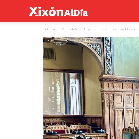
Xixón
Entamu
Actualidá
El gobiernu va crear un Observa
al
día