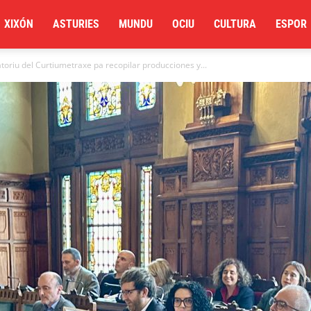
XIXÓN
ASTURIES
MUNDU
OCIU
CULTURA
ESPOR
toriu del Curtiumetraxe pa recopilar producciones y...