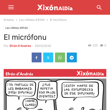
Entamu
Les viñetes d'Efrén
El micrófonu
Les viñetes d'Efrén
El micrófonu
225
0
Por
Efrén D'Andrés
-
29/05/2026