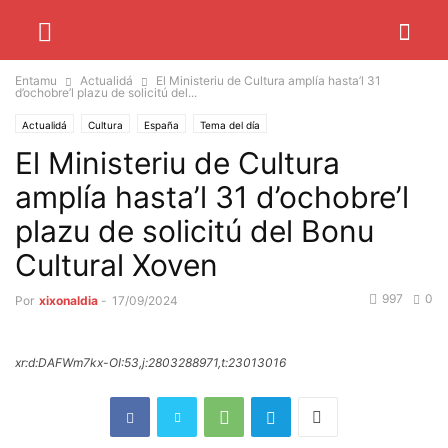
Entamu
Actualidá
El Ministeriu de Cultura amplía hasta’l 31
d’ochobre’l plazu de solicitú del...
Actualidá
Cultura
España
Tema del día
El Ministeriu de Cultura
amplía hasta’l 31 d’ochobre’l
plazu de solicitú del Bonu
Cultural Xoven
997
0
Por
xixonaldia
-
17/09/2024
xr:d:DAFWm7kx-OI:53,j:2803288971,t:23013016