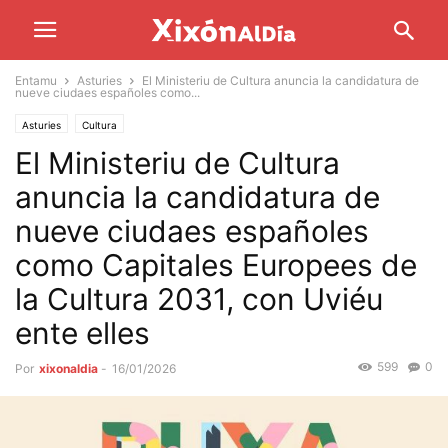
Entamu
Asturies
El Ministeriu de Cultura anuncia la candidatura de
nueve ciudaes españoles como...
Asturies
Cultura
El Ministeriu de Cultura
anuncia la candidatura de
nueve ciudaes españoles
como Capitales Europees de
la Cultura 2031, con Uviéu
ente elles
599
0
Por
xixonaldia
-
16/01/2026