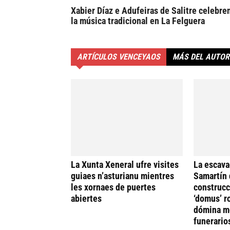
Xabier Díaz e Adufeiras de Salitre celebre
la música tradicional en La Felguera
ARTÍCULOS VENCEYAOS
MÁS DEL AUTOR
La Xunta Xeneral ufre visites
La escava
guiaes n’asturianu mientres
Samartín 
les xornaes de puertes
construcc
abiertes
‘domus’ r
dómina me
funerario