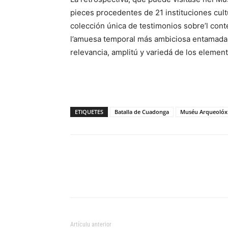
pieces procedentes de 21 instituciones cul
colección única de testimonios sobre’l cont
l’amuesa temporal más ambiciosa entamada 
relevancia, amplitú y variedá de los elemen
ETIQUETES
Batalla de Cuadonga
Muséu Arqueolóx
Artículu anterior