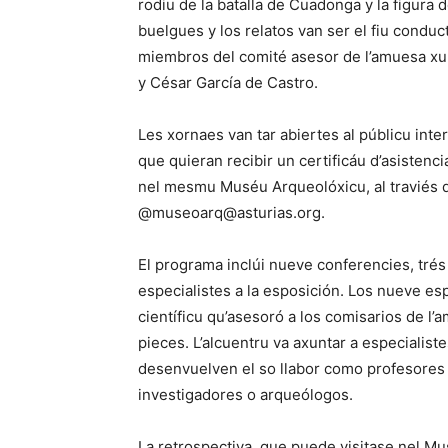
rodiu de la batalla de Cuadonga y la figur
buelgues y los relatos van ser el fiu conduc
miembros del comité asesor de l’amuesa xu
y César García de Castro.
Les xornaes van tar abiertes al públicu inter
que quieran recibir un certificáu d’asistenc
nel mesmu Muséu Arqueolóxicu, al traviés d
@museoarq@asturias.org.
El programa inclúi nueve conferencies, tré
especialistes a la esposición. Los nueve e
científicu qu’asesoró a los comisarios de l’
pieces. L’alcuentru va axuntar a especiali
desenvuelven el so llabor como profesores
investigadores o arqueólogos.
La retrospectiva, que puede visitase nel Mu