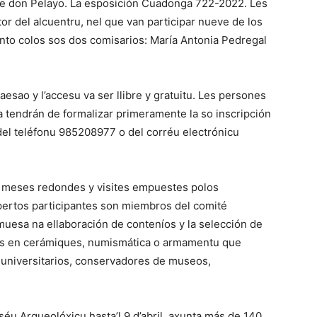
a de don Pelayo. La esposición Cuadonga 722-2022. Les
tor del alcuentru, nel que van participar nueve de los
nto colos sos dos comisarios: María Antonia Pedregal
aesao y l’accesu va ser llibre y gratuitu. Les persones
ia tendrán de formalizar primeramente la so inscripción
el teléfonu 985208977 o del corréu electrónicu
s meses redondes y visites empuestes polos
spertos participantes son miembros del comité
amuesa na ellaboración de conteníos y la selección de
stes en cerámiques, numismática o armamentu que
 universitarios, conservadores de museos,
séu Arqueolóxicu hasta’l 9 d’abril, axunta más de 140