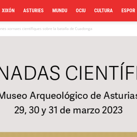
XIXÓN
ASTURIES
MUNDU
OCIU
CULTURA
ESPOR
nes xornaes científiques sobre la batalla de Cuadonga