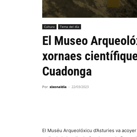
Cultura
Tema del día
El Museo Arqueoló
xornaes científique
Cuadonga
Por
xixonaldia
-
22/03/2023
El Muséu Arqueolóxicu d’Asturies va acoyer 