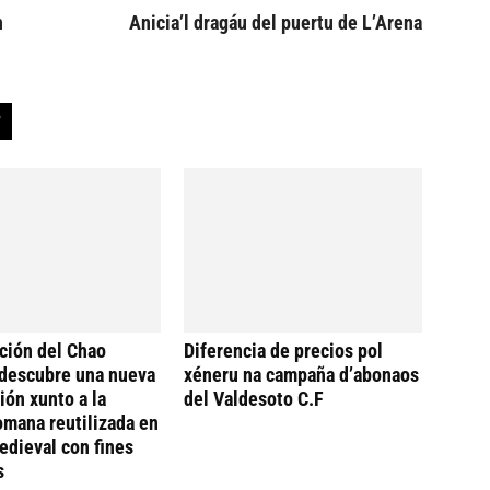
n
Anicia’l dragáu del puertu de L’Arena
ción del Chao
Diferencia de precios pol
descubre una nueva
xéneru na campaña d’abonaos
ión xunto a la
del Valdesoto C.F
omana reutilizada en
dieval con fines
s