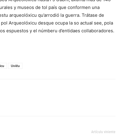
turales y museos de tol país que conformen una
estu arqueolóxicu qu’arrodió la guerra. Trátase de
pol Arqueolóxicu desque ocupa la so actual see, pola
tos espuestos y el númberu d’entidaes collaboradores.
icu
Uviéu
Artículu viniente