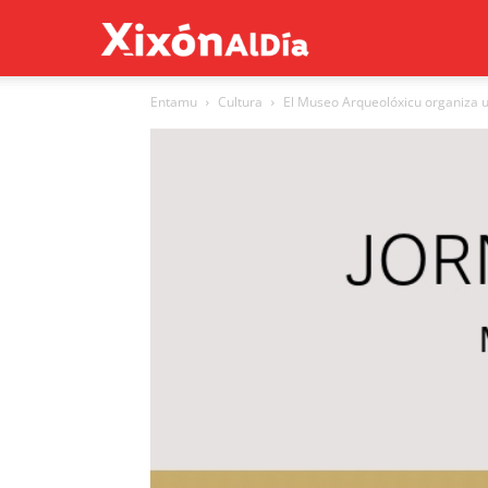
Xixón
Entamu
Cultura
El Museo Arqueolóxicu organiza u
al
día