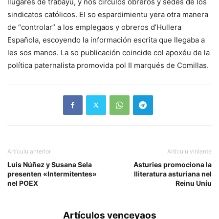
llugares de trabayu, y nos círculos obreros y sedes de los
sindicatos católicos. El so espardimientu yera otra manera
de “controlar” a los emplegaos y obreros d’Hullera
Española, escoyendo la información escrita que llegaba a
les sos manos. La so publicación coincide col apoxéu de la
política paternalista promovida pol II marqués de Comillas.
Artículu anterior
Artículu viniente
Luis Núñez y Susana Sela
Asturies promociona la
presenten «Intermitentes»
lliteratura asturiana nel
nel POEX
Reinu Uníu
Artículos venceyaos