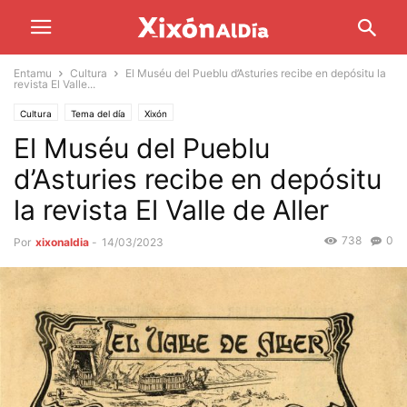
Entamu
Cultura
El Muséu del Pueblu d’Asturies recibe en depósitu la
revista El Valle...
Cultura
Tema del día
Xixón
El Muséu del Pueblu
d’Asturies recibe en depósitu
la revista El Valle de Aller
738
0
Por
xixonaldia
-
14/03/2023