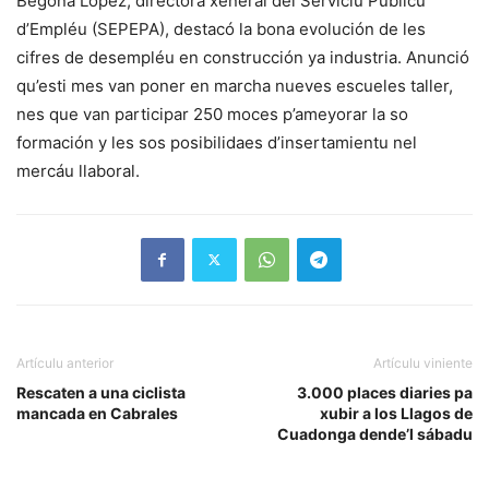
Begoña López, directora xeneral del Serviciu Públicu
d’Empléu (SEPEPA), destacó la bona evolución de les
cifres de desempléu en construcción ya industria. Anunció
qu’esti mes van poner en marcha nueves escueles taller,
nes que van participar 250 moces p’ameyorar la so
formación y les sos posibilidaes d’insertamientu nel
mercáu llaboral.
Artículu anterior
Artículu viniente
Rescaten a una ciclista
3.000 places diaries pa
mancada en Cabrales
xubir a los Llagos de
Cuadonga dende’l sábadu