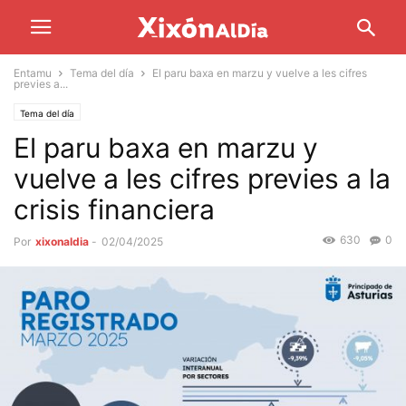
Entamu
Tema del día
El paru baxa en marzu y vuelve a les cifres
previes a...
Tema del día
El paru baxa en marzu y
vuelve a les cifres previes a la
crisis financiera
630
0
Por
xixonaldia
-
02/04/2025