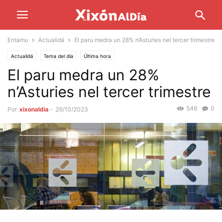
Entamu
Actualidá
El paru medra un 28% n’Asturies nel tercer trimestre
Actualidá
Tema del día
Última hora
El paru medra un 28%
n’Asturies nel tercer trimestre
546
0
Por
xixonaldia
-
26/10/2023