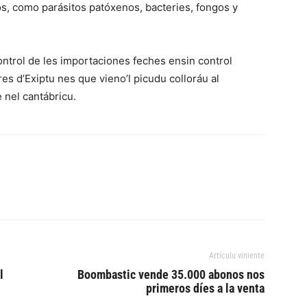
os, como parásitos patóxenos, bacteries, fongos y
ontrol de les importaciones feches ensin control
es d’Exiptu nes que vieno’l picudu colloráu al
 nel cantábricu.
Artículu viniente
l
Boombastic vende 35.000 abonos nos
primeros díes a la venta