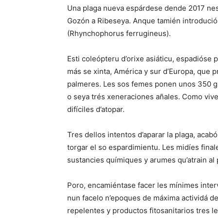
Una plaga nueva espárdese dende 2017 nes 
Gozón a Ribeseya. Anque tamién introduciós
(Rhynchophorus ferrugineus).
Esti coleópteru d’orixe asiáticu, espadióse
más se xinta, América y sur d’Europa, que p
palmeres. Les sos femes ponen unos 350 g
o seya trés xeneraciones añales. Como vive 
difíciles d’atopar.
Tres dellos intentos d’aparar la plaga, acab
torgar el so espardimientu. Les midíes fina
sustancies químiques y arumes qu’atrain al p
Poro, encamiéntase facer les mínimes inter
nun facelo n’epoques de máxima actividá de
repelentes y productos fitosanitarios tres l