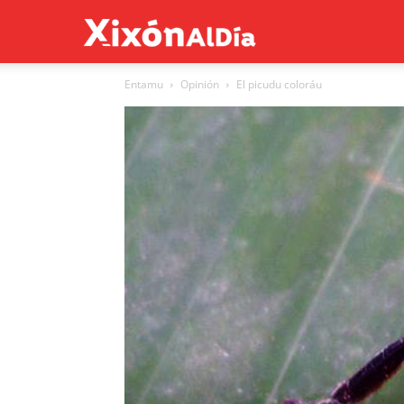
Xixón
Entamu
Opinión
El picudu coloráu
al
día