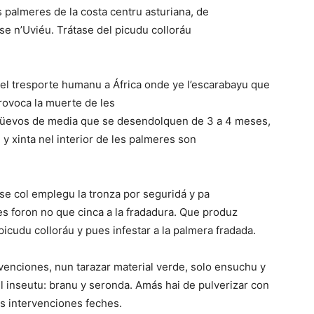
palmeres de la costa centru asturiana, de
e n’Uviéu. Trátase del picudu colloráu
 pel tresporte humanu a África onde ye l’escarabayu que
rovoca la muerte de les
üevos de media que se desendolquen de 3 a 4 meses,
y xinta nel interior de les palmeres son
óse col emplegu la tronza por seguridá y pa
les foron no que cinca a la fradadura. Que produz
icudu colloráu y pues infestar a la palmera fradada.
venciones, nun tarazar material verde, solo ensuchu y
l inseutu: branu y seronda. Amás hai de pulverizar con
es intervenciones feches.