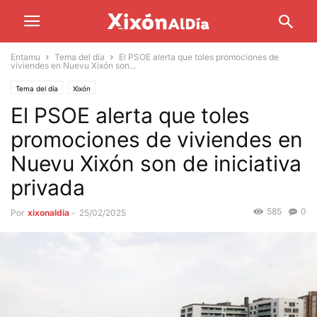
Entamu
Tema del día
El PSOE alerta que toles promociones de
viviendes en Nuevu Xixón son...
Tema del día
Xixón
El PSOE alerta que toles
promociones de viviendes en
Nuevu Xixón son de iniciativa
privada
585
0
Por
xixonaldia
-
25/02/2025