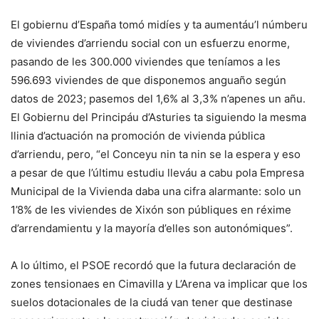
El gobiernu d’España tomó midíes y ta aumentáu’l númberu
de viviendes d’arriendu social con un esfuerzu enorme,
pasando de les 300.000 viviendes que teníamos a les
596.693 viviendes de que disponemos anguaño según
datos de 2023; pasemos del 1,6% al 3,3% n’apenes un añu.
El Gobiernu del Principáu d’Asturies ta siguiendo la mesma
llinia d’actuación na promoción de vivienda pública
d’arriendu, pero, “el Conceyu nin ta nin se la espera y eso
a pesar de que l’últimu estudiu lleváu a cabu pola Empresa
Municipal de la Vivienda daba una cifra alarmante: solo un
1’8% de les viviendes de Xixón son públiques en réxime
d’arrendamientu y la mayoría d’elles son autonómiques”.
A lo último, el PSOE recordó que la futura declaración de
zones tensionaes en Cimavilla y L’Arena va implicar que los
suelos dotacionales de la ciudá van tener que destinase