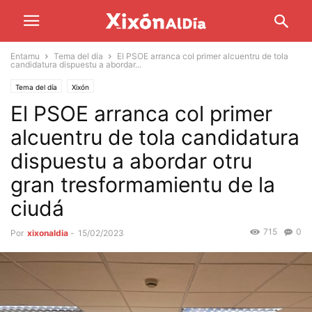
Entamu
Tema del día
El PSOE arranca col primer alcuentru de tola
candidatura dispuestu a abordar...
Tema del día
Xixón
El PSOE arranca col primer
alcuentru de tola candidatura
dispuestu a abordar otru
gran tresformamientu de la
ciudá
715
0
Por
xixonaldia
-
15/02/2023