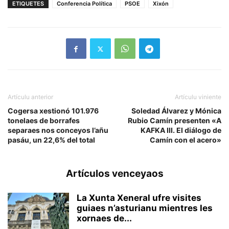
ETIQUETES
Conferencia Política
PSOE
Xixón
Artículu anterior
Artículu viniente
Cogersa xestionó 101.976
Soledad Álvarez y Mónica
tonelaes de borrafes
Rubio Camín presenten «A
separaes nos conceyos l’añu
KAFKA III. El diálogo de
pasáu, un 22,6% del total
Camín con el acero»
Artículos venceyaos
La Xunta Xeneral ufre visites
guiaes n’asturianu mientres les
xornaes de...