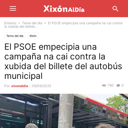
Entamu
Tema del día
El PSOE empecipia una campaña na cai contra
la xubida del billete...
Tema del día
Xixón
El PSOE empecipia una
campaña na cai contra la
xubida del billete del autobús
municipal
760
0
Por
xixonaldia
-
09/06/2025