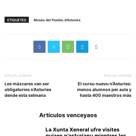
ETIQUETES
Muséu del Pueblu d'Asturies
Artículu anterior
Artículu viniente
Les mázcares van ser
El cursu nuevu n’Asturies:
obligatories n’Asturies
menos alumnos per aula y
dende esta selmana
hasta 400 maestros más
Artículos venceyaos
La Xunta Xeneral ufre visites
guiaes n’asturianu mientres les