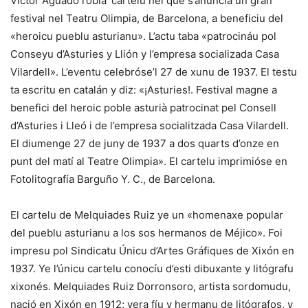
Víctor Aguado robla’ cartelu nel que s’anuncia un gran
festival nel Teatru Olimpia, de Barcelona, a beneficiu del
«heroicu pueblu asturianu». L’actu taba «patrocináu pol
Conseyu d’Asturies y Llión y l’empresa socializada Casa
Vilardell». L’eventu celebróse’l 27 de xunu de 1937. El testu
ta escritu en catalán y diz: «¡Asturies!. Festival magne a
benefici del heroic poble asturià patrocinat pel Consell
d’Asturies i Lleó i de l’empresa socialitzada Casa Vilardell.
El diumenge 27 de juny de 1937 a dos quarts d’onze en
punt del matí al Teatre Olimpia». El cartelu imprimióse en
Fotolitografía Barguño Y. C., de Barcelona.
El cartelu de Melquiades Ruiz ye un «homenaxe popular
del pueblu asturianu a los sos hermanos de Méjico». Foi
impresu pol Sindicatu Únicu d’Artes Gráfiques de Xixón en
1937. Ye l’únicu cartelu conocíu d’esti dibuxante y litógrafu
xixonés. Melquiades Ruiz Dorronsoro, artista sordomudu,
nació en Xixón en 1912; yera fíu y hermanu de litógrafos, y