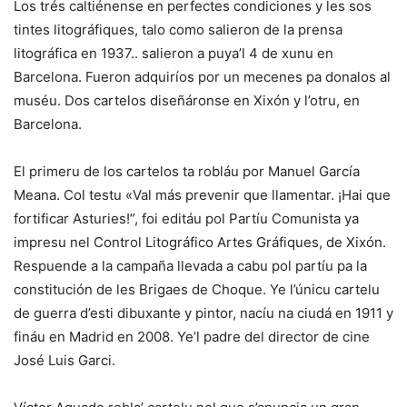
Los trés caltiénense en perfectes condiciones y les sos
tintes litográfiques, talo como salieron de la prensa
litográfica en 1937.. salieron a puya’l 4 de xunu en
Barcelona. Fueron adquiríos por un mecenes pa donalos al
muséu. Dos cartelos diseñáronse en Xixón y l’otru, en
Barcelona.
El primeru de los cartelos ta robláu por Manuel García
Meana. Col testu «Val más prevenir que llamentar. ¡Hai que
fortificar Asturies!”, foi editáu pol Partíu Comunista ya
impresu nel Control Litográfico Artes Gráfiques, de Xixón.
Respuende a la campaña llevada a cabu pol partíu pa la
constitución de les Brigaes de Choque. Ye l’únicu cartelu
de guerra d’esti dibuxante y pintor, nacíu na ciudá en 1911 y
fináu en Madrid en 2008. Ye’l padre del director de cine
José Luis Garci.