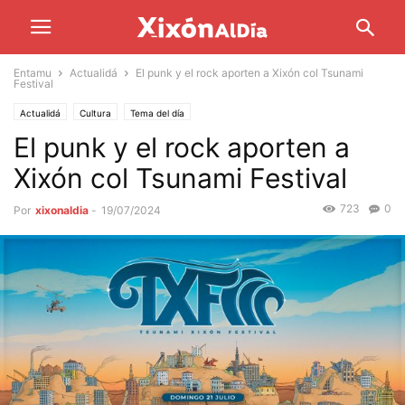
Entamu
Actualidá
El punk y el rock aporten a Xixón col Tsunami
Festival
Actualidá
Cultura
Tema del día
El punk y el rock aporten a
Xixón col Tsunami Festival
723
0
Por
xixonaldia
-
19/07/2024