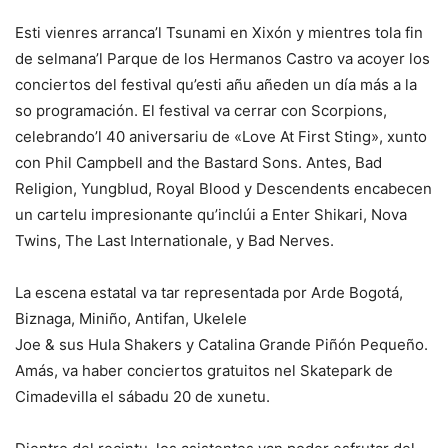
Esti vienres arranca’l Tsunami en Xixón y mientres tola fin
de selmana’l Parque de los Hermanos Castro va acoyer los
conciertos del festival qu’esti añu añeden un día más a la
so programación. El festival va cerrar con Scorpions,
celebrando’l 40 aniversariu de «Love At First Sting», xunto
con Phil Campbell and the Bastard Sons. Antes, Bad
Religion, Yungblud, Royal Blood y Descendents encabecen
un cartelu impresionante qu’inclúi a Enter Shikari, Nova
Twins, The Last Internationale, y Bad Nerves.
La escena estatal va tar representada por Arde Bogotá,
Biznaga, Miniño, Antifan, Ukelele
Joe & sus Hula Shakers y Catalina Grande Piñón Pequeño.
Amás, va haber conciertos gratuitos nel Skatepark de
Cimadevilla el sábadu 20 de xunetu.