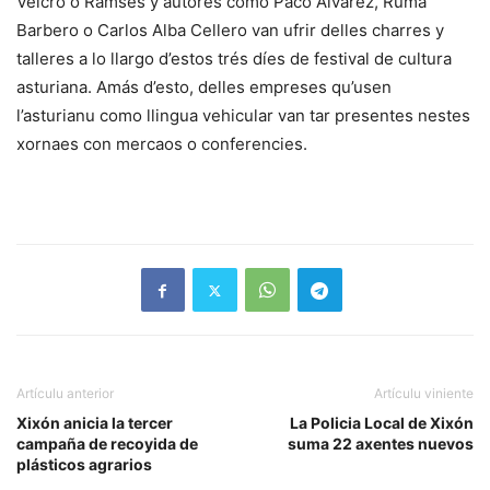
Velcro o Ramses y autores como Paco Álvarez, Ruma
Barbero o Carlos Alba Cellero van ufrir delles charres y
talleres a lo llargo d’estos trés díes de festival de cultura
asturiana. Amás d’esto, delles empreses qu’usen
l’asturianu como llingua vehicular van tar presentes nestes
xornaes con mercaos o conferencies.
Artículu anterior
Artículu viniente
Xixón anicia la tercer
La Policia Local de Xixón
campaña de recoyida de
suma 22 axentes nuevos
plásticos agrarios