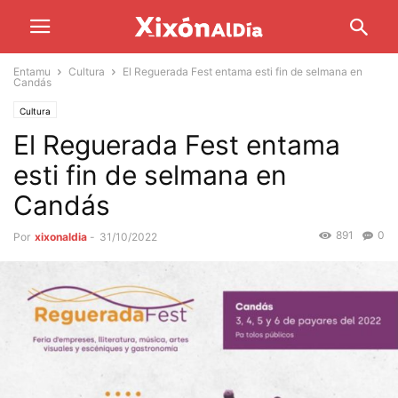
Entamu
Cultura
El Reguerada Fest entama esti fin de selmana en
Candás
Cultura
El Reguerada Fest entama
esti fin de selmana en
Candás
891
0
Por
xixonaldia
-
31/10/2022