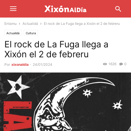
Entamu
Actualidá
El rock de La Fuga llega a Xixón el 2 de febreru
Actualidá
Cultura
El rock de La Fuga llega a
Xixón el 2 de febreru
1626
0
Por
xixonaldia
-
24/01/2024