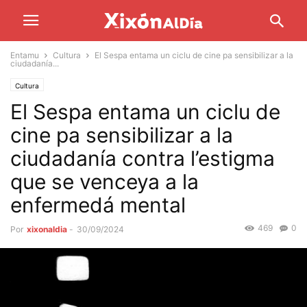
Entamu
Cultura
El Sespa entama un ciclu de cine pa sensibilizar a la
ciudadanía...
Cultura
El Sespa entama un ciclu de
cine pa sensibilizar a la
ciudadanía contra l’estigma
que se venceya a la
enfermedá mental
469
0
Por
xixonaldia
-
30/09/2024