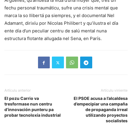
Argüelles, qu’amuesa la vida d’una muyer que, tres un
fechu personal traumáticu, sufre una crisis mental que
marca la so llibertá pa siempres, y el documental Nel
Adamant, dirixíu por Nicolas Philibert y qu’ilustra el día
ente día d’un peculiar centru de salú mental nuna
estructura flotante allugada nel Sena, en París.
Artículu anterior
Artículu viniente
El pozu Carrio va
El PSOE acusa a l’alcaldesa
tresformase nun centru
d’empecipiar una campaña
d’innovación punteru pa
de propaganda irreal
probar tecnoloxía industrial
utilizando proyectos
socialistes