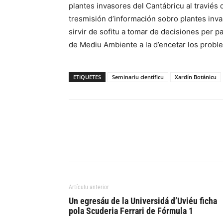
plantes invasores del Cantábricu al traviés de 
tresmisión d’información sobro plantes inva
sirvir de sofitu a tomar de decisiones per 
de Mediu Ambiente a la d’encetar los probl
ETIQUETES
Seminariu científicu
Xardín Botánicu
Artículu anterior
Un egresáu de la Universidá d’Uviéu ficha
pola Scuderia Ferrari de Fórmula 1