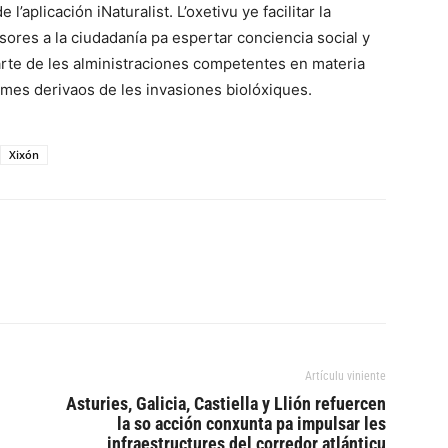
l’aplicación iNaturalist. L’oxetivu ye facilitar la
sores a la ciudadanía pa espertar conciencia social y
parte de les alministraciones competentes en materia
emes derivaos de les invasiones biolóxiques.
Xixón
Artículu viniente
Asturies, Galicia, Castiella y Llión refuercen
la so acción conxunta pa impulsar les
infraestructures del corredor atlánticu