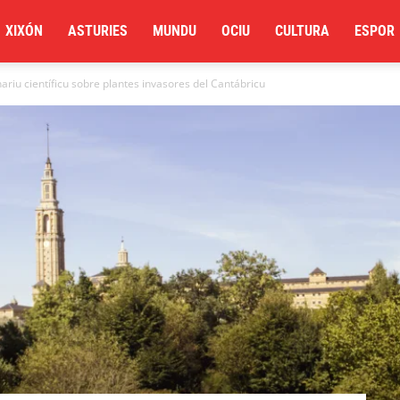
XIXÓN
ASTURIES
MUNDU
OCIU
CULTURA
ESPOR
riu científicu sobre plantes invasores del Cantábricu