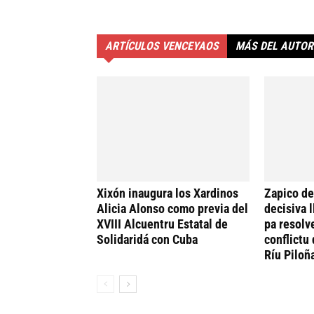
ARTÍCULOS VENCEYAOS
MÁS DEL AUTOR
Xixón inaugura los Xardinos
Zapico de
Alicia Alonso como previa del
decisiva 
XVIII Alcuentru Estatal de
pa resolv
Solidaridá con Cuba
conflictu 
Ríu Piloñ